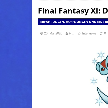
Final Fantasy XI: 
(Normal)
FINAL FANTAS
[ 5. August 2026 ]
FFXIV: Da
ERFAHRUNGEN, HOFFNUNGEN UND EINE B
FANTASY
[ 5. August 2026 ]
FFXIV: Da
20. Mai 2020
Fitti
Interviews
0
(Normal)
FINAL FANTAS
[ 5. August 2026 ]
FFXIV: Da
FINAL FANTASY