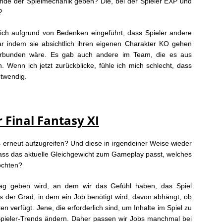
ünde der Spielmechanik geben? Die, bei der Spieler EXP und
?
ch aufgrund von Bedenken eingeführt, dass Spieler andere
r indem sie absichtlich ihren eigenen Charakter KO gehen
rbunden wäre. Es gab auch andere im Team, die es aus
 Wenn ich jetzt zurückblicke, fühle ich mich schlecht, dass
otwendig.
r Final Fantasy XI
erneut aufzugreifen? Und diese in irgendeiner Weise wieder
dass das aktuelle Gleichgewicht zum Gameplay passt, welches
öchten?
Tag geben wird, an dem wir das Gefühl haben, das Spiel
ss der Grad, in dem ein Job benötigt wird, davon abhängt, ob
en verfügt. Jene, die erforderlich sind, um Inhalte im Spiel zu
 Spieler-Trends ändern. Daher passen wir Jobs manchmal bei