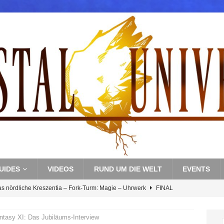
UIDES
VIDEOS
RUND UM DIE WELT
EVENTS
as nördliche Kreszentia – Fork-Turm: Magie – Uhrwerk
FINAL
ntasy XI: Das Jubiläums-Interview
s nördliche Kreszentia – Fork-Turm: Magie – Boss 3: Nekrophobia