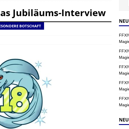
Das Jubiläums-Interview
Y
s nördliche Kreszentia – Fork-Turm: Magie – Hallen II
FINAL
NEU
ESONDERE BOTSCHAFT
FFXIV
s nördliche Kreszentia – Fork-Turm: Magie – Boss 2: Schwerttänzer
Magie
Y
FFXIV
Magi
s nördliche Kreszentia – Fork-Turm: Magie – Boss 4: Index (Normal)
FFXIV
Magie
FFXIV
Magie
FFXIV
Magie
NEU