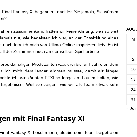
n Final Fantasy XI begannen, dachten Sie jemals, Sie würden
hen?
AUGU
Jahren zusammenkam, hatten wir keine Ahnung, was so weit
amals nur, wie begeistert ich war, an der Entwicklung eines
M
achdem ich mich von Ultima Online inspirieren ließ. Es ist
all der Zeit immer noch an demselben Spiel arbeite.
3
eres damaligen Produzenten war, drei bis fünf Jahre an dem
10
ass ich mich dem länger widmen musste, damit wir länger
achte ich, wir könnten FFXI so lange am Laufen halten, wie
17
e Ergebnisse. Weil sie zeigen, wie wir als Team etwas sehr
24
31
« Juli
en mit Final Fantasy XI
Final Fantasy XI beschreiben, als Sie dem Team beigetreten