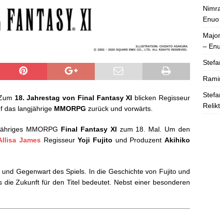
Nimra
Enuo
Majo
– En
Stefa
Rami
Stefa
– Zum
18. Jahrestag von Final Fantasy XI
blicken Regisseur
Relik
f das langjährige
MMORPG
zurück und vorwärts.
ngjähriges MMORPG
Final Fantasy XI
zum 18. Mal. Um den
Allisa James
Regisseur
Yoji Fujito
und Produzent
Akihiko
it und Gegenwart des Spiels. In die Geschichte von Fujito und
 die Zukunft für den Titel bedeutet. Nebst einer besonderen