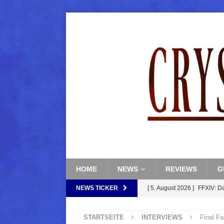
HOME
NEWS
REVIEWS
G
NEWS TICKER
[ 5. August 2026 ]
FFXIV: D
FANTASY
STARTSEITE
INTERVIEWS
Final Fa
[ 5. August 2026 ]
FFXIV: Da