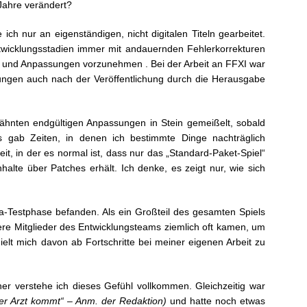
Jahre verändert?
ich nur an eigenständigen, nicht digitalen Titeln gearbeitet.
ntwicklungsstadien immer mit andauernden Fehlerkorrekturen
en und Anpassungen vorzunehmen . Bei der Arbeit an FFXI war
erungen auch nach der Veröffentlichung durch die Herausgabe
wähnten endgültigen Anpassungen in Stein gemeißelt, sobald
es gab Zeiten, in denen ich bestimmte Dinge nachträglich
it, in der es normal ist, dass nur das „Standard-Paket-Spiel“
alte über Patches erhält. Ich denke, es zeigt nur, wie sich
ta-Testphase befanden. Als ein Großteil des gesamten Spiels
ere Mitglieder des Entwicklungsteams ziemlich oft kamen, um
elt mich davon ab Fortschritte bei meiner eigenen Arbeit zu
her verstehe ich dieses Gefühl vollkommen. Gleichzeitig war
 der Arzt kommt“ – Anm. der Redaktion)
und hatte noch etwas