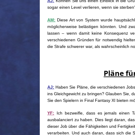
AJ:
Können Sie uns einen Einblick in die Gr
sogar einen Level verlieren, wenn sie sterben
AM:
Diese Art von System wurde hauptsächli
möglicherweise belästigen könnten. Und zwa
lassen – wenn damit keine Konsequenz ve
verschiedenen Gründen für notwendig hielten.
die Strafe schwerer war, als wahrscheinlich n
Pläne fü
AJ:
Haben Sie Pläne, die verschiedenen Jobs 
ins Gleichgewicht zu bringen? Glauben Sie, 
Sie den Spielern in Final Fantasy XI bieten m
YF:
Ich bezweifle, dass es jemals einen 
ausbalanciert zu haben. Dies liegt daran, da
dieser Job über die Fähigkeiten und Fertigkeit
verarbeiten. Und auch daran, dass sich die