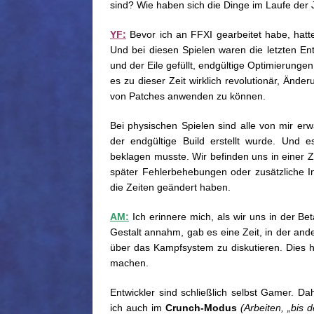
sind? Wie haben sich die Dinge im Laufe der 
YF:
Bevor ich an FFXI gearbeitet habe, hatte 
Und bei diesen Spielen waren die letzten E
und der Eile gefüllt, endgültige Optimierung
es zu dieser Zeit wirklich revolutionär, Änd
von Patches anwenden zu können.
Bei physischen Spielen sind alle von mir er
der endgültige Build erstellt wurde. Und 
beklagen musste. Wir befinden uns in einer Ze
später Fehlerbehebungen oder zusätzliche Inh
die Zeiten geändert haben.
AM:
Ich erinnere mich, als wir uns in der Be
Gestalt annahm, gab es eine Zeit, in der and
über das Kampfsystem zu diskutieren. Dies hi
machen.
Entwickler sind schließlich selbst Gamer. Da
ich auch im
Crunch-Modus
(Arbeiten, „bis