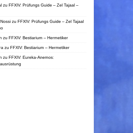
l
zu
FFXIV: Prüfungs Guide – Zel Tajaal –
rNossi
zu
FFXIV: Prüfungs Guide – Zel Tajaal
uo
n
zu
FFXIV: Bestiarium – Hermetiker
ra
zu
FFXIV: Bestiarium – Hermetiker
n
zu
FFXIV: Eureka-Anemos:
tausrüstung