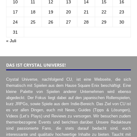
10
11
12
13
14
15
16
17
18
19
20
21
22
23
24
25
26
27
28
29
30
31
« Juli
DAS IST CRYSTAL UNIVERSE!
Crystal Universe, nachfolgend CU, ist eine Webseite, die sich
thematisch mit Spielen aus dem Hause Square Enix beschäftigt. Eine
kleine Palette von Spielen anderer Unternehmen wird ebenso
abgedeckt. Der Fokus liegt dabei auf den japanischen Rollenspielen,
kurz JRPGs, sowie Spiele aus dem Indie-Bereich. Das Ziel von CU ist
es vor allen Dingen, euch mit News, Guides (Tipps & Lösungen),
Videos (Let’s Plays) und Reviews zu versorgen. Wir besuchen zudem
themenbezogene Events und berichten darüber. Unsere Redakteure
sind passionierte Fans, die stets darauf bedacht sind, euch
interessante und qualitativ hochwertige Inhalte zu bieten. Taucht mit