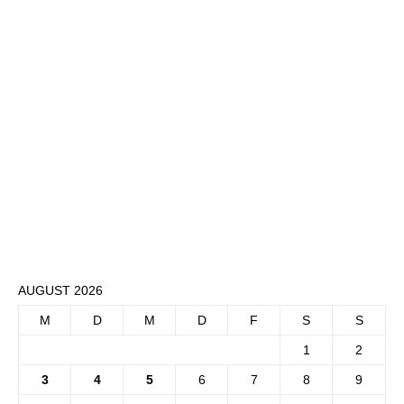
AUGUST 2026
M
D
M
D
F
S
S
1
2
3
4
5
6
7
8
9