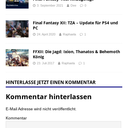
3. September 2021
Dee
0
Final Fantasy XII: TZA – Update für PS4 und
PC
24. April 2020
Raphaela
1
FFXII: Die Jagd: Ixion, Thanatos & Behemoth
König
23. Juli 2017
Raphaela
1
HINTERLASSE JETZT EINEN KOMMENTAR
Kommentar hinterlassen
E-Mail Adresse wird nicht veröffentlicht.
Kommentar