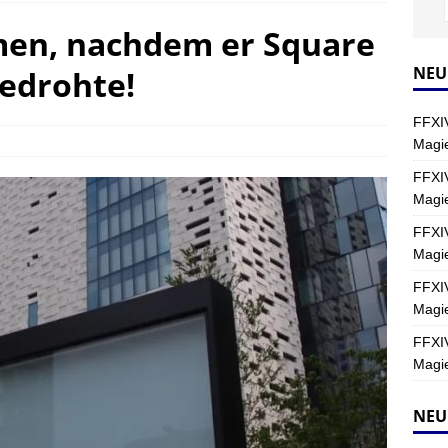
en, nachdem er Square
Y
s nördliche Kreszentia – Fork-Turm: Magie – Hallen II
FINAL
NEU
bedrohte!
FFXIV
s nördliche Kreszentia – Fork-Turm: Magie – Boss 2: Schwerttänzer
Magie
Y
FFXIV
Magi
s nördliche Kreszentia – Fork-Turm: Magie – Boss 4: Index (Normal)
FFXIV
Magie
FFXIV
Magie
FFXIV
Magie
NEU