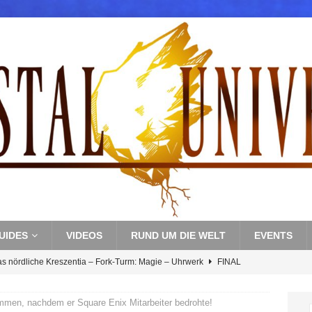
UIDES
VIDEOS
RUND UM DIE WELT
EVENTS
as nördliche Kreszentia – Fork-Turm: Magie – Uhrwerk
FINAL
men, nachdem er Square Enix Mitarbeiter bedrohte!
s nördliche Kreszentia – Fork-Turm: Magie – Boss 3: Nekrophobia