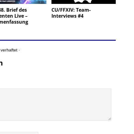
88. Brief des
CU/FFXIV: Team-
nten Live –
Interviews #4
menfassung
verhaftet ·
n