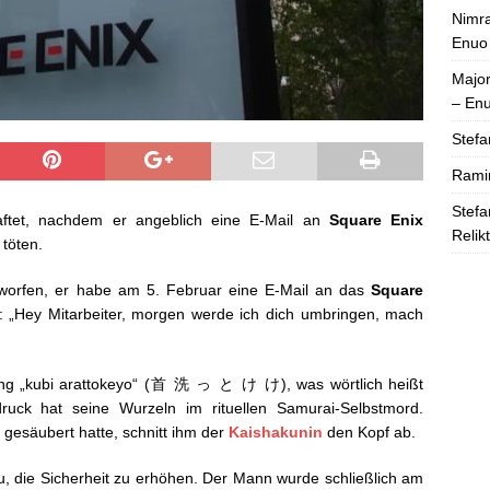
Nimra
Enuo
Majo
– En
Stefa
Rami
Stefa
haftet, nachdem er angeblich eine E-Mail an
Square Enix
Relik
 töten.
orfen, er habe am 5. Februar eine E-Mail an das
Square
ßt: „Hey Mitarbeiter, morgen werde ich dich umbringen, mach
ohung „kubi arattokeyo“ (首 洗 っ と け け), was wörtlich heißt
uck hat seine Wurzeln im rituellen Samurai-Selbstmord.
gesäubert hatte, schnitt ihm der
Kaishakunin
den Kopf ab.
, die Sicherheit zu erhöhen. Der Mann wurde schließlich am