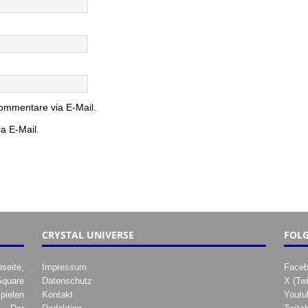
ommentare via E-Mail.
a E-Mail.
CRYSTAL UNIVERSE
FOLG
seite,
Impressum
Face
Square
Datenschutz
X (Twi
pielen
Kontakt
Youtu