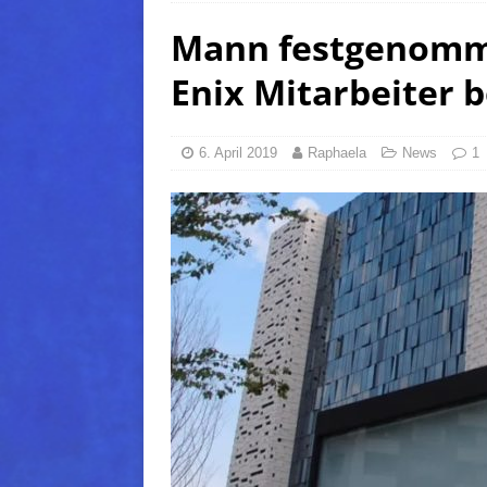
Mann festgenomm
(Normal)
FINAL FANTAS
[ 5. August 2026 ]
FFXIV: Da
Enix Mitarbeiter 
FANTASY
[ 5. August 2026 ]
FFXIV: Da
6. April 2019
Raphaela
News
1
(Normal)
FINAL FANTAS
[ 5. August 2026 ]
FFXIV: Da
FINAL FANTASY