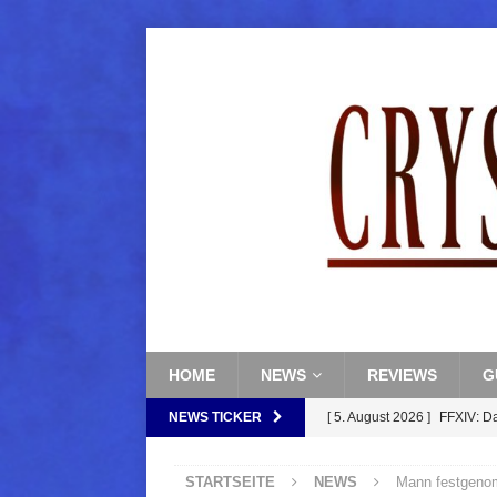
HOME
NEWS
REVIEWS
G
NEWS TICKER
[ 5. August 2026 ]
FFXIV: D
FANTASY
STARTSEITE
NEWS
Mann festgenom
[ 5. August 2026 ]
FFXIV: Da