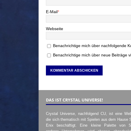
E-Mail
*
Webseite
Benachrichtige mich über nachfolgende K
Benachrichtige mich über neue Beiträge vi
DAS IST CRYSTAL UNIVERSE!
Crystal Universe, nachfolgend CU, ist eine Web
die sich thematisch mit Spielen aus dem Hause 
Enix beschäftigt. Eine kleine Palette von S