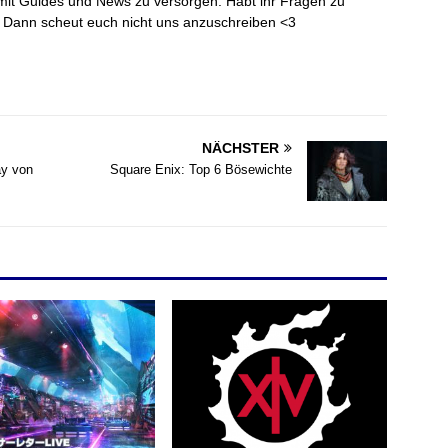
mit Guides und News zu versorgen. Habt ihr Fragen zu
? Dann scheut euch nicht uns anzuschreiben <3
NÄCHSTER
ay von
Square Enix: Top 6 Bösewichte