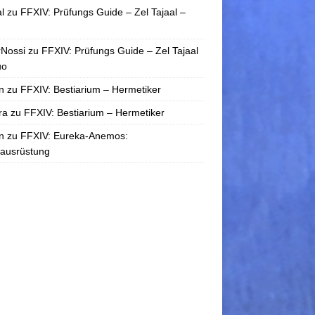
l
zu
FFXIV: Prüfungs Guide – Zel Tajaal –
rNossi
zu
FFXIV: Prüfungs Guide – Zel Tajaal
uo
n
zu
FFXIV: Bestiarium – Hermetiker
ra
zu
FFXIV: Bestiarium – Hermetiker
n
zu
FFXIV: Eureka-Anemos:
tausrüstung