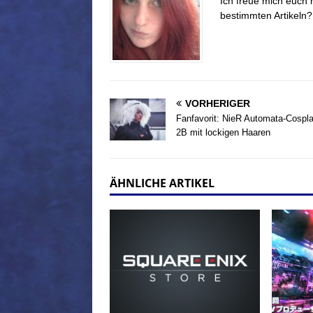
Ich freue mich euch 
bestimmten Artikeln
VORHERIGER
Fanfavorit: NieR Automata-Cospl
2B mit lockigen Haaren
ÄHNLICHE ARTIKEL