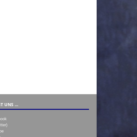
T UNS …
book
tter)
be