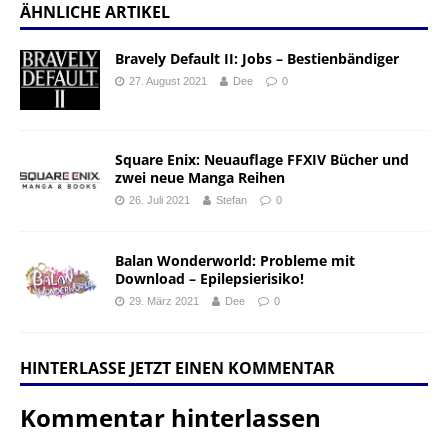
ÄHNLICHE ARTIKEL
Bravely Default II: Jobs – Bestienbändiger
27. August 2021
Dee
0
Square Enix: Neuauflage FFXIV Bücher und
zwei neue Manga Reihen
26. Juli 2021
Stefan
0
Balan Wonderworld: Probleme mit
Download – Epilepsierisiko!
29. März 2021
Dee
0
HINTERLASSE JETZT EINEN KOMMENTAR
Kommentar hinterlassen