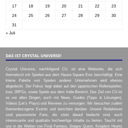
17
18
19
20
21
22
23
24
25
26
27
28
29
30
31
« Juli
DAS IST CRYSTAL UNIVERSE!
Crystal Universe, nachfolgend CU, ist eine Webseite, die sich
thematisch mit Spielen aus dem Hause Square Enix beschäftigt. Eine
kleine Palette von Spielen anderer Unternehmen wird ebenso
abgedeckt. Der Fokus liegt dabei auf den japanischen Rollenspielen,
kurz JRPGs, sowie Spiele aus dem Indie-Bereich. Das Ziel von CU ist
es vor allen Dingen, euch mit News, Guides (Tipps & Lösungen),
Videos (Let’s Plays) und Reviews zu versorgen. Wir besuchen zudem
themenbezogene Events und berichten darüber. Unsere Redakteure
sind passionierte Fans, die stets darauf bedacht sind, euch
interessante und qualitativ hochwertige Inhalte zu bieten. Taucht mit
uns in die Welten von Final Fantasy, Dragon Quest, Kingdom Hearts