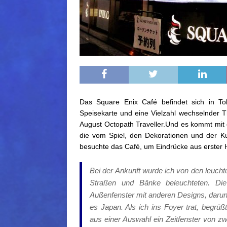
Das Square Enix Café befindet sich in To
Speisekarte und eine Vielzahl wechselnder 
August Octopath Traveller.Und es kommt mit e
die vom Spiel, den Dekorationen und der Ku
besuchte das Café, um Eindrücke aus erster H
Bei der Ankunft wurde ich von den leuc
Straßen und Bänke beleuchteten. Die
Außenfenster mit anderen Designs, darun
es Japan. Als ich ins Foyer trat, begrü
aus einer Auswahl ein Zeitfenster von z