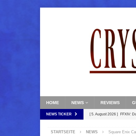
HOME
NEWS
REVIEWS
G
NEWS TICKER
[ 5. August 2026 ]
FFXIV: D
FANTASY
STARTSEITE
NEWS
Square Enix Caf
[ 5. August 2026 ]
FFXIV: Da