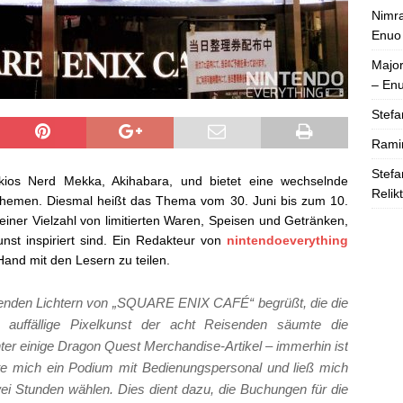
Nimra
Enuo
Majo
– En
Stefa
Rami
Stefa
kios Nerd Mekka, Akihabara, und bietet eine wechselnde
Relik
Themen. Diesmal heißt das Thema vom 30. Juni bis zum 10.
iner Vielzahl von limitierten Waren, Speisen und Getränken,
nst inspiriert sind. Ein Redakteur von
nintendoeverything
and mit den Lesern zu teilen.
htenden Lichtern von „SQUARE ENIX CAFÉ“ begrüßt, die die
 auffällige Pixelkunst der acht Reisenden säumte die
ter einige Dragon Quest Merchandise-Artikel – immerhin ist
ßte mich ein Podium mit Bedienungspersonal und ließ mich
wei Stunden wählen. Dies dient dazu, die Buchungen für die