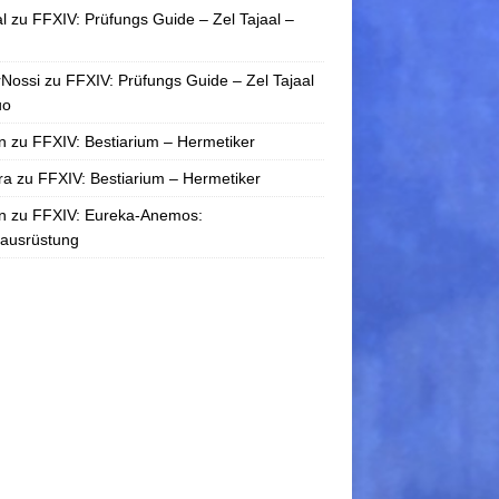
l
zu
FFXIV: Prüfungs Guide – Zel Tajaal –
rNossi
zu
FFXIV: Prüfungs Guide – Zel Tajaal
uo
n
zu
FFXIV: Bestiarium – Hermetiker
ra
zu
FFXIV: Bestiarium – Hermetiker
n
zu
FFXIV: Eureka-Anemos:
tausrüstung