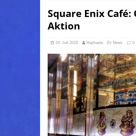
Square Enix Café:
(Normal)
FINAL FANTAS
[ 5. August 2026 ]
FFXIV: Da
Aktion
FANTASY
[ 5. August 2026 ]
FFXIV: Da
24. Juli 2018
Raphaela
News
0
(Normal)
FINAL FANTAS
[ 5. August 2026 ]
FFXIV: Da
FINAL FANTASY