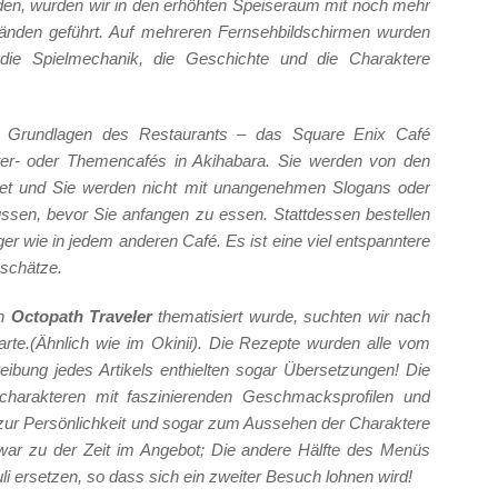
rden, wurden wir in den erhöhten Speiseraum mit noch mehr
den geführt. Auf mehreren Fernsehbildschirmen wurden
 die Spielmechanik, die Geschichte und die Charaktere
ie Grundlagen des Restaurants – das Square Enix Café
ter- oder Themencafés in Akihabara. Sie werden von den
chnet und Sie werden nicht mit unangenehmen Slogans oder
üssen, bevor Sie anfangen zu essen. Stattdessen bestellen
r wie in jedem anderen Café. Es ist eine viel entspanntere
 schätze.
ch
Octopath Traveler
thematisiert wurde, suchten wir nach
rte.(Ähnlich wie im Okinii). Die Rezepte wurden alle vom
reibung jedes Artikels enthielten sogar Übersetzungen! Die
harakteren mit faszinierenden Geschmacksprofilen und
 zur Persönlichkeit und sogar zum Aussehen der Charaktere
 war zu der Zeit im Angebot; Die andere Hälfte des Menüs
li ersetzen, so dass sich ein zweiter Besuch lohnen wird!