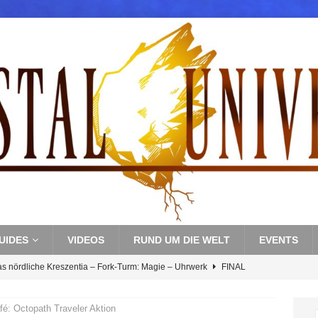
UIDES
VIDEOS
RUND UM DIE WELT
EVENTS
as nördliche Kreszentia – Fork-Turm: Magie – Uhrwerk
FINAL
é: Octopath Traveler Aktion
s nördliche Kreszentia – Fork-Turm: Magie – Boss 3: Nekrophobia