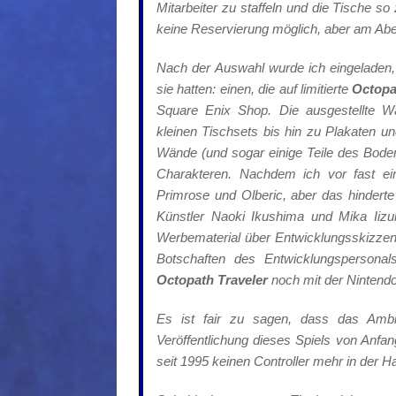
Mitarbeiter zu staffeln und die Tische so
keine Reservierung möglich, aber am Aben
Nach der Auswahl wurde ich eingeladen
sie hatten: einen, die auf limitierte
Octopa
Square Enix Shop. Die ausgestellte 
kleinen Tischsets bis hin zu Plakaten u
Wände (und sogar einige Teile des Bod
Charakteren. Nachdem ich vor fast ei
Primrose
und
Olberic
, aber das hindert
Künstler
Naoki
Ikushima
und
Mika
Iiz
Werbematerial über Entwicklungsskizzen
Botschaften des Entwicklungspersona
Octopath Traveler
noch mit der Nintendo
Es ist fair zu sagen, dass das Ambie
Veröffentlichung dieses Spiels von Anfan
seit 1995 keinen Controller mehr in der H