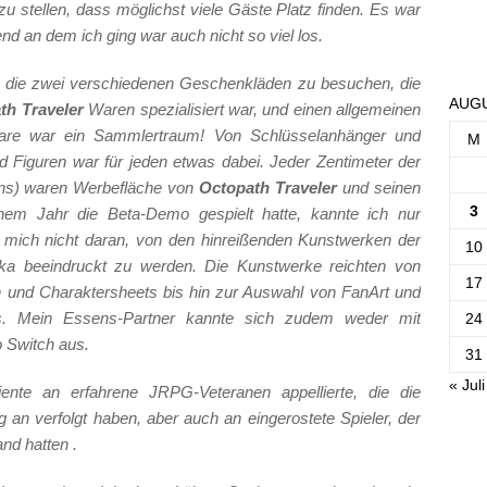
 zu stellen, dass möglichst viele Gäste Platz finden. Es war
d an dem ich ging war auch nicht so viel los.
, die zwei verschiedenen Geschenkläden zu besuchen, die
AUGU
th Traveler
Waren spezialisiert war, und einen allgemeinen
Ware war ein Sammlertraum! Von Schlüsselanhänger und
M
nd Figuren war für jeden etwas dabei. Jeder Zentimeter der
ens) waren Werbefläche von
Octopath Traveler
und seinen
3
nem Jahr die Beta-Demo gespielt hatte, kannte ich nur
e mich nicht daran, von den hinreißenden Kunstwerken der
10
uka
beeindruckt zu werden. Die Kunstwerke reichten von
17
 und Charaktersheets bis hin zur Auswahl von FanArt und
ls. Mein Essens-Partner kannte sich zudem weder mit
24
 Switch aus.
31
« Juli
nte an erfahrene JRPG-Veteranen appellierte, die die
g an verfolgt haben, aber auch an eingerostete Spieler, der
and hatten .