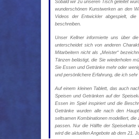
Sobald wir zu unseren Tisch geleitet wu
wunderschönen Kunstwerken an den Wän
Videos der Entwickler abgespielt, die
beschreiben.
Unser Kellner informierte uns über d
unterscheidet sich von anderen Charak
Mitarbeitern nicht als „Meister“ bezei
Tänzen belästigt, die Sie wiederholen m
Sie Essen und Getränke mehr oder wenige
und persönlichere Erfahrung, die ich sehr
Auf einem kleinen Tablett, das auch na
Speisen und Getränken auf der Speiseka
Essen im Spiel inspiriert und die Besch
Getränke wurden alle nach den Hauptc
seltsamen Kombinationen modelliert, die
passen. Nur die Hälfte der Speisekarte
wird die aktuellen Angebote ab dem 21. Ju