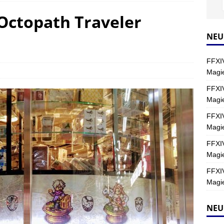
 Octopath Traveler
Y
s nördliche Kreszentia – Fork-Turm: Magie – Hallen II
FINAL
NEU
FFXIV
s nördliche Kreszentia – Fork-Turm: Magie – Boss 2: Schwerttänzer
Magie
Y
FFXIV
Magi
s nördliche Kreszentia – Fork-Turm: Magie – Boss 4: Index (Normal)
FFXIV
Magie
FFXIV
Magie
FFXIV
Magie
NEU