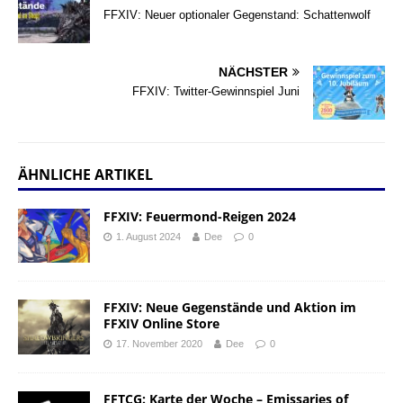
FFXIV: Neuer optionaler Gegenstand: Schattenwolf
NÄCHSTER
FFXIV: Twitter-Gewinnspiel Juni
ÄHNLICHE ARTIKEL
FFXIV: Feuermond-Reigen 2024
1. August 2024
Dee
0
FFXIV: Neue Gegenstände und Aktion im
FFXIV Online Store
17. November 2020
Dee
0
FFTCG: Karte der Woche – Emissaries of