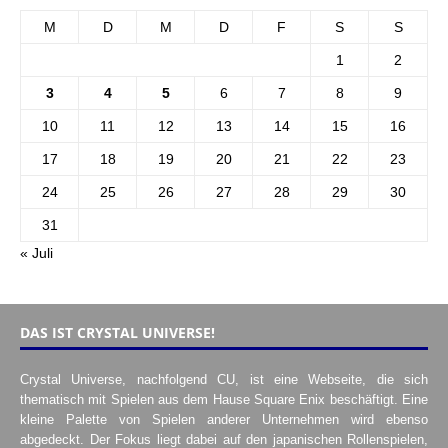
M
D
M
D
F
S
S
1
2
3
4
5
6
7
8
9
10
11
12
13
14
15
16
17
18
19
20
21
22
23
24
25
26
27
28
29
30
31
« Juli
DAS IST CRYSTAL UNIVERSE!
Crystal Universe, nachfolgend CU, ist eine Webseite, die sich
thematisch mit Spielen aus dem Hause Square Enix beschäftigt. Eine
kleine Palette von Spielen anderer Unternehmen wird ebenso
abgedeckt. Der Fokus liegt dabei auf den japanischen Rollenspielen,