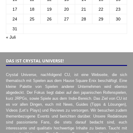
17
18
19
20
21
22
23
24
25
26
27
28
29
30
31
« Juli
DAS IST CRYSTAL UNIVERSE!
Crystal Universe, nachfolgend CU, ist eine Webseite, die sich
thematisch mit Spielen aus dem Hause Square Enix beschäftigt. Eine
kleine Palette von Spielen anderer Unternehmen wird ebenso
abgedeckt. Der Fokus liegt dabei auf den japanischen Rollenspielen,
kurz JRPGs, sowie Spiele aus dem Indie-Bereich. Das Ziel von CU ist
es vor allen Dingen, euch mit News, Guides (Tipps & Lösungen),
Videos (Let’s Plays) und Reviews zu versorgen. Wir besuchen zudem
themenbezogene Events und berichten darüber. Unsere Redakteure
sind passionierte Fans, die stets darauf bedacht sind, euch
interessante und qualitativ hochwertige Inhalte zu bieten. Taucht mit