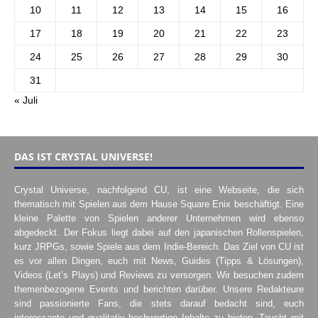
10
11
12
13
14
15
16
17
18
19
20
21
22
23
24
25
26
27
28
29
30
31
« Juli
DAS IST CRYSTAL UNIVERSE!
Crystal Universe, nachfolgend CU, ist eine Webseite, die sich
thematisch mit Spielen aus dem Hause Square Enix beschäftigt. Eine
kleine Palette von Spielen anderer Unternehmen wird ebenso
abgedeckt. Der Fokus liegt dabei auf den japanischen Rollenspielen,
kurz JRPGs, sowie Spiele aus dem Indie-Bereich. Das Ziel von CU ist
es vor allen Dingen, euch mit News, Guides (Tipps & Lösungen),
Videos (Let’s Plays) und Reviews zu versorgen. Wir besuchen zudem
themenbezogene Events und berichten darüber. Unsere Redakteure
sind passionierte Fans, die stets darauf bedacht sind, euch
interessante und qualitativ hochwertige Inhalte zu bieten. Taucht mit