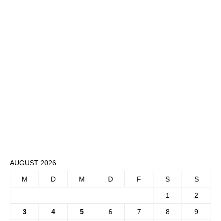
AUGUST 2026
M
D
M
D
F
S
S
1
2
3
4
5
6
7
8
9