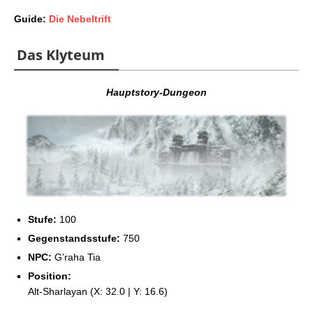
Guide:
Die Nebeltrift
Das Klyteum
Hauptstory-Dungeon
Stufe:
100
Gegenstandsstufe:
750
NPC:
G’raha Tia
Position:
Alt-Sharlayan (X: 32.0 | Y: 16.6)