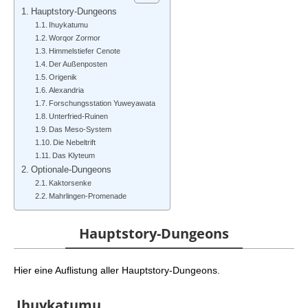
Hauptstory-Dungeons
Ihuykatumu
Worqor Zormor
Himmelstiefer Cenote
Der Außenposten
Origenik
Alexandria
Forschungsstation Yuweyawata
Unterfried-Ruinen
Das Meso-System
Die Nebeltrift
Das Klyteum
Optionale-Dungeons
Kaktorsenke
Mahrlingen-Promenade
Hauptstory-Dungeons
Hier eine Auflistung aller Hauptstory-Dungeons.
Ihuykatumu