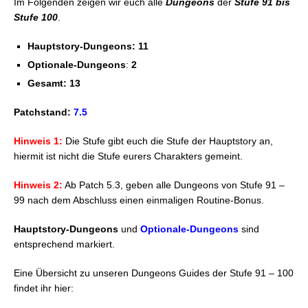
Im Folgenden zeigen wir euch alle
Dungeons
der
Stufe 91 bis
FFXIV – Dungeons (Stufe 91 – 100)
Stufe 100
.
Hauptstory-Dungeons: 11
Optionale-Dungeons
:
2
Gesamt: 13
Patchstand:
7.5
Hinweis 1:
Die Stufe gibt euch die Stufe der Hauptstory an,
hiermit ist nicht die Stufe eurers Charakters gemeint.
Hinweis 2:
Ab Patch 5.3, geben alle Dungeons von Stufe 91 –
99 nach dem Abschluss einen einmaligen Routine-Bonus.
Hauptstory-Dungeons
und
Optionale-Dungeons
sind
entsprechend markiert.
Eine Übersicht zu unseren Dungeons Guides der Stufe 91 – 100
findet ihr hier: