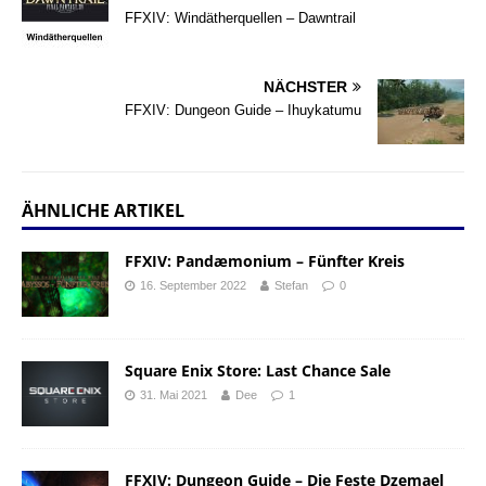
FFXIV: Windätherquellen – Dawntrail
NÄCHSTER
FFXIV: Dungeon Guide – Ihuykatumu
ÄHNLICHE ARTIKEL
FFXIV: Pandæmonium – Fünfter Kreis
16. September 2022
Stefan
0
Square Enix Store: Last Chance Sale
31. Mai 2021
Dee
1
FFXIV: Dungeon Guide – Die Feste Dzemael