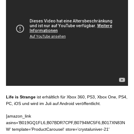
Life is Strange
ist erhältlich für Xbox 360, PS3, Xbox One, PS4,
PC, iOS und wird im Juli auf Android veröffentlicht.
[amazon_link
asins=’B019GQ1FL6,B07BDR7CPF,B0794MC5F6,B017XN83N
W‘ template=’ProductCarousel‘ store=’crystaluniver-21′