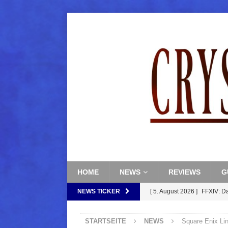
HOME
NEWS
REVIEWS
G
NEWS TICKER
[ 5. August 2026 ]
FFXIV: D
FANTASY
STARTSEITE
NEWS
Square Enix Li
[ 5. August 2026 ]
FFXIV: Da