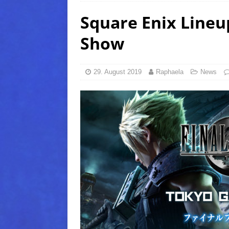
Square Enix Lineu
(Normal)
FINAL FANTAS
[ 5. August 2026 ]
FFXIV: Da
Show
FANTASY
[ 5. August 2026 ]
FFXIV: Da
29. August 2019
Raphaela
News
(Normal)
FINAL FANTAS
[ 5. August 2026 ]
FFXIV: Da
FINAL FANTASY