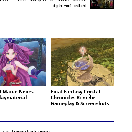
digital veröffentlicht
of Mana: Neues
Final Fantasy Crystal
aymaterial
Chronicles R: mehr
Gameplay & Screenshots
ots und neuen Funktionen ·