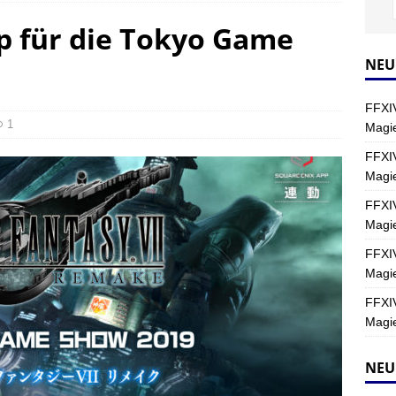
p für die Tokyo Game
Y
s nördliche Kreszentia – Fork-Turm: Magie – Hallen II
FINAL
NEU
FFXIV
s nördliche Kreszentia – Fork-Turm: Magie – Boss 2: Schwerttänzer
1
Magie
Y
FFXIV
Magi
s nördliche Kreszentia – Fork-Turm: Magie – Boss 4: Index (Normal)
FFXIV
Magie
FFXIV
Magie
FFXIV
Magie
NEU