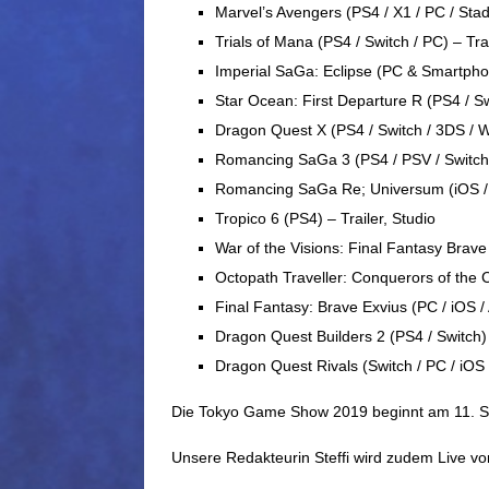
Marvel’s Avengers (PS4 / X1 / PC / Stad
Trials of Mana (PS4 / Switch / PC) – Tr
Imperial SaGa: Eclipse (PC & Smartpho
Star Ocean: First Departure R (PS4 / Sw
Dragon Quest X (PS4 / Switch / 3DS / W
Romancing SaGa 3 (PS4 / PSV / Switch /
Romancing SaGa Re; Universum (iOS /
Tropico 6 (PS4) – Trailer, Studio
War of the Visions: Final Fantasy Brave 
Octopath Traveller: Conquerors of the Co
Final Fantasy: Brave Exvius (PC / iOS /
Dragon Quest Builders 2 (PS4 / Switch)
Dragon Quest Rivals (Switch / PC / iOS 
Die Tokyo Game Show 2019 beginnt am 11. S
Unsere Redakteurin Steffi wird zudem Live vor O