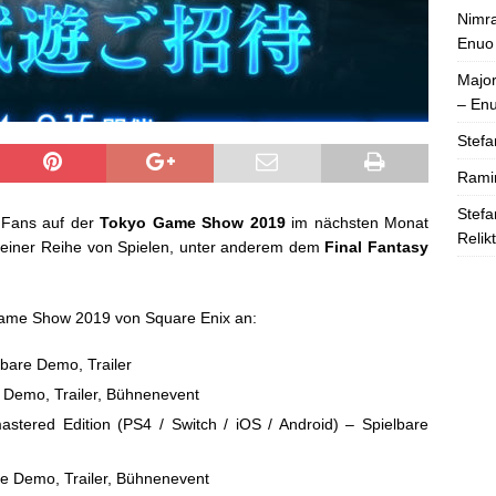
Nimra
Enuo
Majo
– En
Stefa
Rami
Stefa
 Fans auf der
Tokyo Game Show 2019
im nächsten Monat
Relik
einer Reihe von Spielen, unter anderem dem
Final Fantasy
 Game Show 2019 von Square Enix an:
lbare Demo, Trailer
e Demo, Trailer, Bühnenevent
astered Edition (PS4 / Switch / iOS / Android) – Spielbare
re Demo, Trailer, Bühnenevent