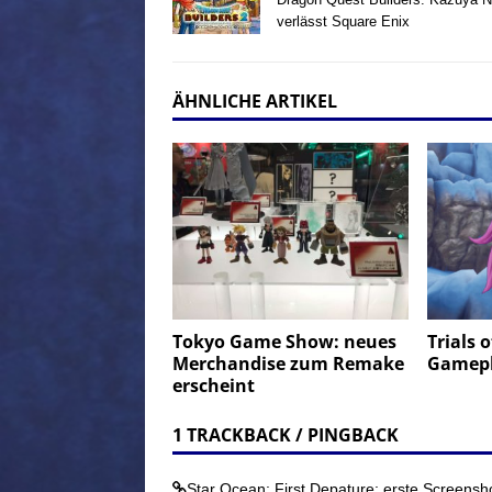
verlässt Square Enix
ÄHNLICHE ARTIKEL
Tokyo Game Show: neues
Trials 
Merchandise zum Remake
Gamepl
erscheint
1 TRACKBACK / PINGBACK
Star Ocean: First Depature: erste Screensh