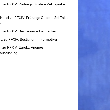
l
zu
FFXIV: Prüfungs Guide – Zel Tajaal –
rNossi
zu
FFXIV: Prüfungs Guide – Zel Tajaal
uo
n
zu
FFXIV: Bestiarium – Hermetiker
ra
zu
FFXIV: Bestiarium – Hermetiker
n
zu
FFXIV: Eureka-Anemos:
tausrüstung