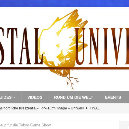
UIDES
VIDEOS
RUND UM DIE WELT
EVENTS
as nördliche Kreszentia – Fork-Turm: Magie – Uhrwerk
FINAL
neup für die Tokyo Game Show
s nördliche Kreszentia – Fork-Turm: Magie – Boss 3: Nekrophobia