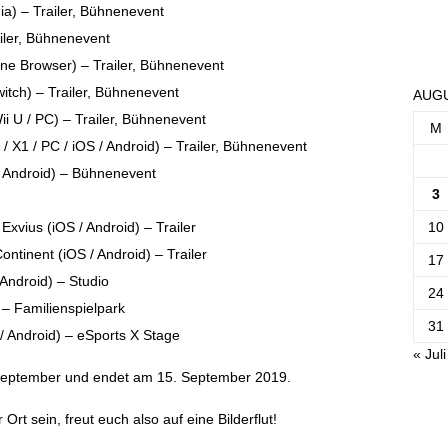
ia) – Trailer, Bühnenevent
ailer, Bühnenevent
ne Browser) – Trailer, Bühnenevent
itch) – Trailer, Bühnenevent
AUGU
ii U / PC) – Trailer, Bühnenevent
M
 X1 / PC / iOS / Android) – Trailer, Bühnenevent
 Android) – Bühnenevent
3
10
Exvius (iOS / Android) – Trailer
ntinent (iOS / Android) – Trailer
17
 Android) – Studio
24
 – Familienspielpark
31
/ Android) – eSports X Stage
« Juli
eptember und endet am 15. September 2019.
rt sein, freut euch also auf eine Bilderflut!