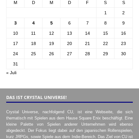
M
D
M
D
F
S
S
1
2
3
4
5
6
7
8
9
10
11
12
13
14
15
16
17
18
19
20
21
22
23
24
25
26
27
28
29
30
31
« Juli
DAS IST CRYSTAL UNIVERSE!
Crystal Universe, nachfolgend CU, ist eine Webseite, die sich
thematisch mit Spielen aus dem Hause Square Enix beschäftigt. Eine
kleine Palette von Spielen anderer Unternehmen wird ebenso
abgedeckt. Der Fokus liegt dabei auf den japanischen Rollenspielen,
kurz JRPGs, sowie Spiele aus dem Indie-Bereich. Das Ziel von CU ist