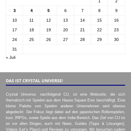
1
2
3
4
5
6
7
8
9
10
11
12
13
14
15
16
17
18
19
20
21
22
23
24
25
26
27
28
29
30
31
« Juli
DAS IST CRYSTAL UNIVERSE!
Crystal Universe, nachfolgend CU, ist eine Webseite, die sich
thematisch mit Spielen aus dem Hause Square Enix beschäftigt. Eine
kleine Palette von Spielen anderer Unternehmen wird ebenso
abgedeckt. Der Fokus liegt dabei auf den japanischen Rollenspielen,
kurz JRPGs, sowie Spiele aus dem Indie-Bereich. Das Ziel von CU ist
es vor allen Dingen, euch mit News, Guides (Tipps & Lösungen),
Videos (Let’s Plays) und Reviews zu versorgen. Wir besuchen zudem