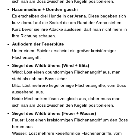
sich nah am Boss zwischen den Kegeln positionieren.
Hasenmedium + Donden-gaeshi
Es erscheiben drei Hunde in der Arena. Diese begeben sich
kurz darauf auf die Sockel die am Rand der Arena stehen.
Kurz bevor sie ihre Attacke auslösen, darf man nicht mehr in
Blutschwaden-Klatche
ihre Richtung schauen.
Auflodern der Feuerblüte
Unter einem Spieler erscheint ein großer kreisförmiger
Flächenangriff.
Siegel des Wildblühens (Wind + Blitz)
Viel Rauch um nichts
Wind: Löst einen dountförmigen Flächenangriff aus, man
steht als nah am Boss sicher.
Blitz: Löst mehrere kegelförmige Flächenangriffe, vom Boss
Synchon
ausgehend, aus.
Beide Mechaniken lösen zeitgleich aus, daher muss man
sich nah am Boss zwischen den Kegeln positionieren.
Siegel des Wildblühens (Feuer + Wasser)
Feuer: Löst einen kreisförmigen Flächenangriff um den Boss
herum aus.
Wasser: Löst mehrere kegelförmige Flächenangriffe, vom