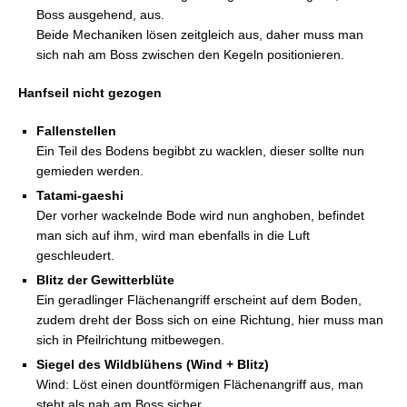
Boss ausgehend, aus.
Rauchauflösung
Beide Mechaniken lösen zeitgleich aus, daher muss man
sich nah am Boss zwischen den Kegeln positionieren.
Hanfseil nicht gezogen
Rauchschwade
Fallenstellen
Ein Teil des Bodens begibbt zu wacklen, dieser sollte nun
Schwelende Verdammnis
gemieden werden.
Tatami-gaeshi
Der vorher wackelnde Bode wird nun anghoben, befindet
man sich auf ihm, wird man ebenfalls in die Luft
geschleudert.
Klärende Aktion
Blitz der Gewitterblüte
Ein geradlinger Flächenangriff erscheint auf dem Boden,
zudem dreht der Boss sich on eine Richtung, hier muss man
sich in Pfeilrichtung mitbewegen.
Rauchringe
Siegel des Wildblühens (Wind + Blitz)
Wind: Löst einen dountförmigen Flächenangriff aus, man
steht als nah am Boss sicher.