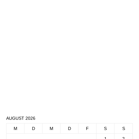
AUGUST 2026
M
D
M
D
F
S
S
1
2