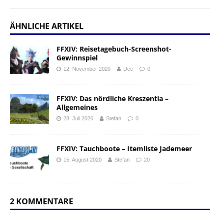
ÄHNLICHE ARTIKEL
FFXIV: Reisetagebuch-Screenshot-
Gewinnspiel
12. November 2020
Dee
0
FFXIV: Das nördliche Kreszentia –
Allgemeines
28. Juli 2026
Stefan
0
FFXIV: Tauchboote – Itemliste Jademeer
15. August 2020
Stefan
20
2 KOMMENTARE