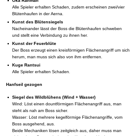
Oka Ranman
Alle Spieler erhalten Schaden, zudem erscheinen zwei/vier
Blütenhaufen in der Aerna.
(2)
und auf Hacock
warten
Kunst des Blütensiegels
Nacheinander lässt der Boss die Blütenhaufen schweben
(3)
und stellt eine Verbindung zu ihnen her.
Kunst der Feuerblüte
Der Boss erzeugt einen kreisförmigen Flächenangriff um sich
(4)
herum, man muss sich also von ihm entfernen.
Kuge Rantsui
(5)
Alle Spieler erhalten Schaden.
Hanfseil gezogen
Siegel des Wildblühens (Wind + Wasser)
Wind: Löst einen dountförmigen Flächenangriff aus, man
steht als nah am Boss sicher.
Wasser: Löst mehrere kegelförmige Flächenangriffe, vom
Abscheuliches Anfackeln
Boss ausgehend, aus.
Beide Mechaniken lösen zeitgleich aus, daher muss man
Rauchwolke + Blutgrätsche