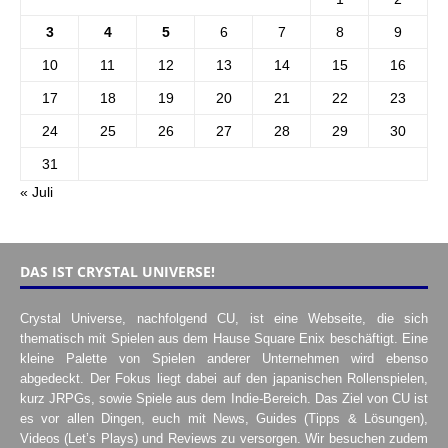
3
4
5
6
7
8
9
10
11
12
13
14
15
16
17
18
19
20
21
22
23
24
25
26
27
28
29
30
31
« Juli
DAS IST CRYSTAL UNIVERSE!
Crystal Universe, nachfolgend CU, ist eine Webseite, die sich
thematisch mit Spielen aus dem Hause Square Enix beschäftigt. Eine
kleine Palette von Spielen anderer Unternehmen wird ebenso
abgedeckt. Der Fokus liegt dabei auf den japanischen Rollenspielen,
kurz JRPGs, sowie Spiele aus dem Indie-Bereich. Das Ziel von CU ist
es vor allen Dingen, euch mit News, Guides (Tipps & Lösungen),
Videos (Let’s Plays) und Reviews zu versorgen. Wir besuchen zudem