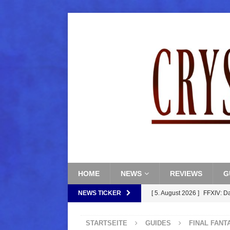
HOME
NEWS
REVIEWS
G
NEWS TICKER
[ 5. August 2026 ]
FFXIV: D
FANTASY
STARTSEITE
GUIDES
FINAL FANT
[ 5. August 2026 ]
FFXIV: Da