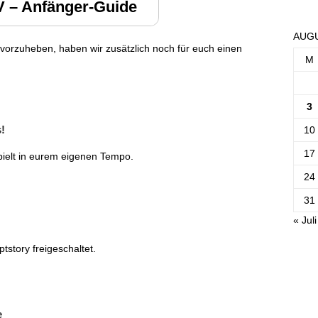
 – Anfänger-Guide
AUGU
vorzuheben, haben wir zusätzlich noch für euch einen
M
3
!
10
17
ielt in eurem eigenen Tempo.
24
31
« Juli
tstory freigeschaltet.
e