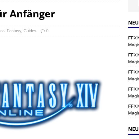
für Anfänger
Y
s nördliche Kreszentia – Fork-Turm: Magie – Hallen II
FINAL
NEU
inal Fantasy
,
Guides
0
FFXIV
s nördliche Kreszentia – Fork-Turm: Magie – Boss 2: Schwerttänzer
Magie
Y
FFXIV
Magi
s nördliche Kreszentia – Fork-Turm: Magie – Boss 4: Index (Normal)
FFXIV
Magie
FFXIV
Magie
FFXIV
Magie
NEU