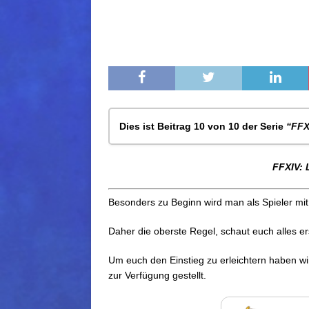
Dies ist Beitrag 10 von 10 der Serie
“FFX
FFXIV: Anfänger Guide – Teil 1
FFXIV: 
FFXIV: Anfänger Guide – Teil 2
FFXIV: Anfänger Guide – Teil 3
Besonders zu Beginn wird man als Spieler mit 
FFXIV: Anfänger Guide – Teil 4
FFXIV: Anfänger Guide – Teil 5
Daher die oberste Regel, schaut euch alles er
FFXIV: Anfänger Guide – Teil 6
FFXIV: Anfänger Guide – Teil 7
Um euch den Einstieg zu erleichtern haben w
FFXIV: Anfänger Guide – Teil 8
zur Verfügung gestellt.
FFXIV: Anfänger Guide – Teil 9
FFXIV: Leitfaden für Anfänger