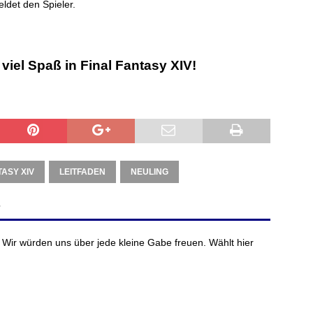
eldet den Spieler.
iel Spaß in Final Fantasy XIV!
TASY XIV
LEITFADEN
NEULING
?
 Wir würden uns über jede kleine Gabe freuen. Wählt hier