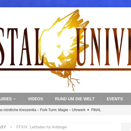
UIDES
VIDEOS
RUND UM DIE WELT
EVENTS
as nördliche Kreszentia – Fork-Turm: Magie – Uhrwerk
FINAL
ASY
FFXIV: Leitfaden für Anfänger
s nördliche Kreszentia – Fork-Turm: Magie – Boss 3: Nekrophobia