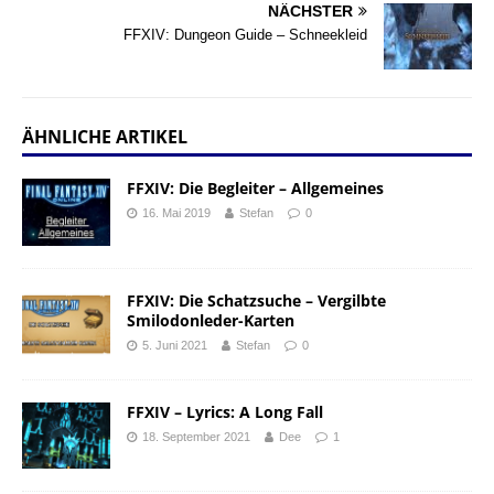
NÄCHSTER
FFXIV: Dungeon Guide – Schneekleid
ÄHNLICHE ARTIKEL
FFXIV: Die Begleiter – Allgemeines
16. Mai 2019
Stefan
0
FFXIV: Die Schatzsuche – Vergilbte
Smilodonleder-Karten
5. Juni 2021
Stefan
0
FFXIV – Lyrics: A Long Fall
18. September 2021
Dee
1