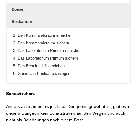
Bosse
Bestiarium
Den Kommandoraum erreichen
Den Kommandoraum sichern
Das Laboratorium Primum erreichen
Das Laboratorium Primum sichern
Den Echelon-Lift erreichen
Gaius van Baelsar bezwingen
Stufe-II-Magitel-Colossus
Eques der I. Kohorte
Schatztruhen:
Nero tol Scaeva
Sagittarius der I. Kohorte
Gaius von Baelsar
Secutor der VIII. Kohorte
Anders als man es bis jetzt aus Dungeons gewohnt ist, gibt es in
Laquearius der I. Kohorte
diesem Dungeon kein Schatztruhen auf den Wegen und auch
Primo Ordo der I. Kohorte
nicht als Belohnungen nach einem Boss.
Magitek-Frontbrecher H-1
Magitek-Todesklaue