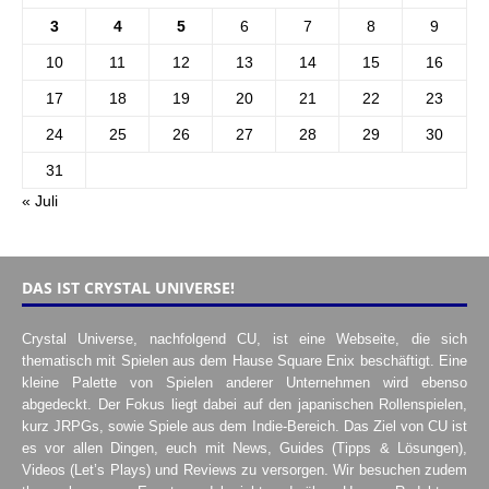
3
4
5
6
7
8
9
10
11
12
13
14
15
16
17
18
19
20
21
22
23
24
25
26
27
28
29
30
31
« Juli
DAS IST CRYSTAL UNIVERSE!
Crystal Universe, nachfolgend CU, ist eine Webseite, die sich
thematisch mit Spielen aus dem Hause Square Enix beschäftigt. Eine
kleine Palette von Spielen anderer Unternehmen wird ebenso
abgedeckt. Der Fokus liegt dabei auf den japanischen Rollenspielen,
kurz JRPGs, sowie Spiele aus dem Indie-Bereich. Das Ziel von CU ist
es vor allen Dingen, euch mit News, Guides (Tipps & Lösungen),
Videos (Let’s Plays) und Reviews zu versorgen. Wir besuchen zudem