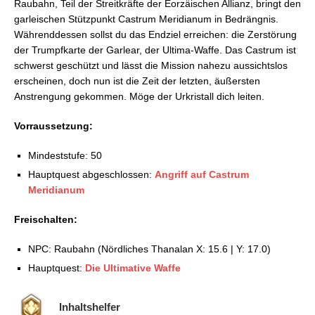
Raubahn, Teil der Streitkräfte der Eorzäischen Allianz, bringt den
FFXIV: Dungeon Guide – Tausend Löcher von Toto-
garleischen Stützpunkt Castrum Meridianum in Bedrängnis.
Rak
Währenddessen sollst du das Endziel erreichen: die Zerstörung
FFXIV: Dungeon Guide – Haukke-Herrenhaus
der Trumpfkarte der Garlear, der Ultima-Waffe. Das Castrum ist
FFXIV: Dungeon Guide – Brüllvolx Langrast
schwerst geschützt und lässt die Mission nahezu aussichtslos
FFXIV: Dungeon Guide – Steinerne Wacht
erscheinen, doch nun ist die Zeit der letzten, äußersten
FFXIV: Dungeon Guide – Die Feste Dzemael
Anstrengung gekommen. Möge der Urkristall dich leiten.
FFXIV: Dungeon Guide – Castrum Meridianum –
Außenbereich
Vorraussetzung:
FFXIV: Dungeon Guide – Castrum Meridianum –
Praetorium
Mindeststufe: 50
FFXIV: Dungeon Guide – Schneekleid
Hauptquest abgeschlossen:
Angriff auf Castrum
FFXIV: Dungeon Guide – Hüter des Sees
Meridianum
Freischalten:
NPC: Raubahn (Nördliches Thanalan X: 15.6 | Y: 17.0)
Hauptquest:
Die Ultimative Waffe
Inhaltshelfer