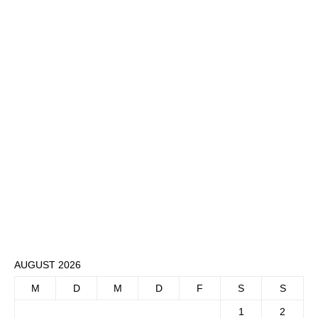
AUGUST 2026
M
D
M
D
F
S
S
1
2