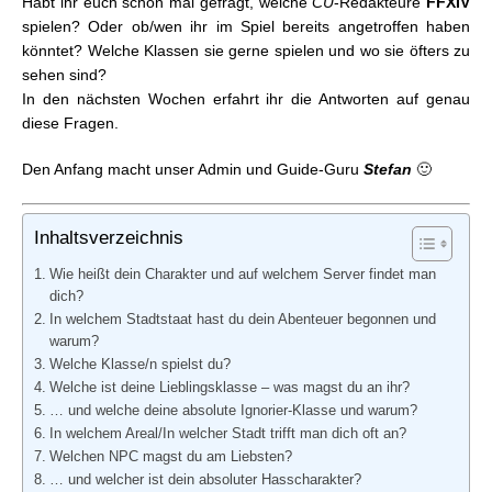
Habt ihr euch schon mal gefragt, welche
CU
-Redakteure
FFXIV
CU/FFXIV: Team-Interviews #4
spielen? Oder ob/wen ihr im Spiel bereits angetroffen haben
CU/FFXIV: Team-Interviews #5
könntet? Welche Klassen sie gerne spielen und wo sie öfters zu
CU/FFXIV: Team-Interviews #6
sehen sind?
In den nächsten Wochen erfahrt ihr die Antworten auf genau
diese Fragen.
Den Anfang macht unser Admin und Guide-Guru
Stefan
🙂
Inhaltsverzeichnis
Wie heißt dein Charakter und auf welchem Server findet man
dich?
In welchem Stadtstaat hast du dein Abenteuer begonnen und
warum?
Welche Klasse/n spielst du?
Welche ist deine Lieblingsklasse – was magst du an ihr?
… und welche deine absolute Ignorier-Klasse und warum?
In welchem Areal/In welcher Stadt trifft man dich oft an?
Welchen NPC magst du am Liebsten?
… und welcher ist dein absoluter Hasscharakter?