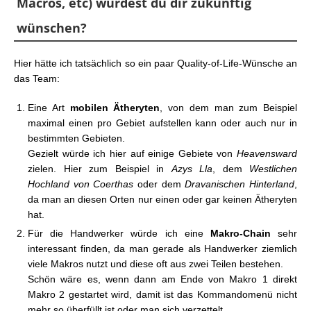
Macros, etc) würdest du dir zukünftig
wünschen?
Hier hätte ich tatsächlich so ein paar Quality-of-Life-Wünsche an
das Team:
Eine Art
mobilen Ätheryten
, von dem man zum Beispiel
maximal einen pro Gebiet aufstellen kann oder auch nur in
bestimmten Gebieten.
Gezielt würde ich hier auf einige Gebiete von
Heavensward
zielen. Hier zum Beispiel in
Azys Lla
, dem
Westlichen
Hochland von Coerthas
oder dem
Dravanischen Hinterland
,
da man an diesen Orten nur einen oder gar keinen Ätheryten
hat.
Für die Handwerker würde ich eine
Makro-Chain
sehr
interessant finden, da man gerade als Handwerker ziemlich
viele Makros nutzt und diese oft aus zwei Teilen bestehen.
Schön wäre es, wenn dann am Ende von Makro 1 direkt
Makro 2 gestartet wird, damit ist das Kommandomenü nicht
mehr so überfüllt ist oder man sich verzettelt.