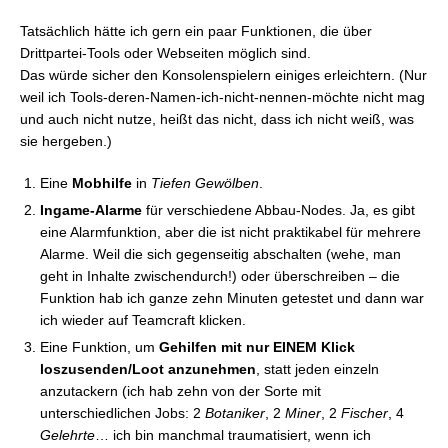
Tatsächlich hätte ich gern ein paar Funktionen, die über
Drittpartei-Tools oder Webseiten möglich sind.
Das würde sicher den Konsolenspielern einiges erleichtern. (Nur
weil ich Tools-deren-Namen-ich-nicht-nennen-möchte nicht mag
und auch nicht nutze, heißt das nicht, dass ich nicht weiß, was
sie hergeben.)
Eine
Mobhilfe
in
Tiefen Gewölben
.
Ingame-Alarme
für verschiedene Abbau-Nodes. Ja, es gibt
eine Alarmfunktion, aber die ist nicht praktikabel für mehrere
Alarme. Weil die sich gegenseitig abschalten (wehe, man
geht in Inhalte zwischendurch!) oder überschreiben – die
Funktion hab ich ganze zehn Minuten getestet und dann war
ich wieder auf Teamcraft klicken.
Eine Funktion, um
Gehilfen mit nur EINEM Klick
loszusenden/Loot anzunehmen
, statt jeden einzeln
anzutackern (ich hab zehn von der Sorte mit
unterschiedlichen Jobs: 2
Botaniker
, 2
Miner
, 2
Fischer
, 4
Gelehrte
… ich bin manchmal traumatisiert, wenn ich