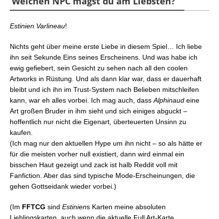
Welchen NPC magst du am Liebsten?
Estinien Varlineau
!
Nichts geht über meine erste Liebe in diesem Spiel… Ich liebe
ihn seit Sekunde Eins seines Erscheinens. Und was habe ich
ewig gefiebert, sein Gesicht zu sehen nach all den coolen
Artworks in Rüstung. Und als dann klar war, dass er dauerhaft
bleibt und ich ihn im Trust-System nach Belieben mitschleifen
kann, war eh alles vorbei. Ich mag auch, dass
Alphinaud
eine
Art großen Bruder in ihm sieht und sich einiges abguckt –
hoffentlich nur nicht die Eigenart, überteuerten Unsinn zu
kaufen.
(Ich mag nur den aktuellen Hype um ihn nicht – so als hätte er
für die meisten vorher null existiert, dann wird einmal ein
bisschen Haut gezeigt und zack ist halb Reddit voll mit
Fanfiction. Aber das sind typische Mode-Erscheinungen, die
gehen Gottseidank wieder vorbei.)
(Im
FFTCG
sind
Estinien
s Karten meine absoluten
Lieblingskarten, auch wenn die aktuelle Full Art-Karte