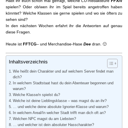
Habt ihr euch schon mal gefragt, welche
CU
-Redakteure
FFXIV
CU/FFXIV: Team-Interviews #4
spielen? Oder ob/wen ihr im Spiel bereits angetroffen haben
CU/FFXIV: Team-Interviews #5
könntet? Welche Klassen sie gerne spielen und wo sie öfters zu
CU/FFXIV: Team-Interviews #6
sehen sind?
In den nächsten Wochen erfahrt ihr die Antworten auf genau
diese Fragen.
Heute ist
FFTCG
– und Merchandise-Hase
Dee
dran.
🙂
Inhaltsverzeichnis
Wie heißt dein Charakter und auf welchem Server findet man
dich?
In welchem Stadtstaat hast du dein Abenteuer begonnen und
warum?
Welche Klasse/n spielst du?
Welche ist deine Lieblingsklasse – was magst du an ihr?
… und welche deine absolute Ignorier-Klasse und warum?
In welchem Areal/In welcher Stadt trifft man dich oft an?
Welchen NPC magst du am Liebsten?
… und welcher ist dein absoluter Hasscharakter?