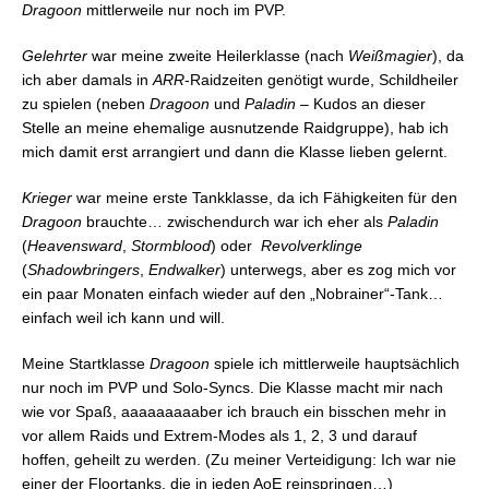
Dragoon
mittlerweile nur noch im PVP.
Gelehrter
war meine zweite Heilerklasse (nach
Weißmagier
), da
ich aber damals in
ARR
-Raidzeiten genötigt wurde, Schildheiler
zu spielen (neben
Dragoon
und
Paladin
– Kudos an dieser
Stelle an meine ehemalige ausnutzende Raidgruppe), hab ich
mich damit erst arrangiert und dann die Klasse lieben gelernt.
Krieger
war meine erste Tankklasse, da ich Fähigkeiten für den
Dragoon
brauchte… zwischendurch war ich eher als
Paladin
(
Heavensward
,
Stormblood
) oder
Revolverklinge
(
Shadowbringers
,
Endwalker
) unterwegs, aber es zog mich vor
ein paar Monaten einfach wieder auf den „Nobrainer“-Tank…
einfach weil ich kann und will.
Meine Startklasse
Dragoon
spiele ich mittlerweile hauptsächlich
nur noch im PVP und Solo-Syncs. Die Klasse macht mir nach
wie vor Spaß, aaaaaaaaaber ich brauch ein bisschen mehr in
vor allem Raids und Extrem-Modes als 1, 2, 3 und darauf
hoffen, geheilt zu werden. (Zu meiner Verteidigung: Ich war nie
einer der Floortanks, die in jeden AoE reinspringen…)