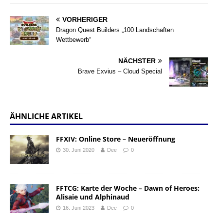
VORHERIGER
Dragon Quest Builders „100 Landschaften
Wettbewerb“
NÄCHSTER
Brave Exvius – Cloud Special
ÄHNLICHE ARTIKEL
FFXIV: Online Store – Neueröffnung
30. Juni 2020
Dee
0
FFTCG: Karte der Woche – Dawn of Heroes:
Alisaie und Alphinaud
16. Juni 2023
Dee
0