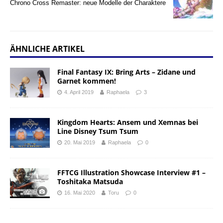
Chrono Cross Remaster: neue Modelle der Charaktere
ÄHNLICHE ARTIKEL
Final Fantasy IX: Bring Arts – Zidane und
Garnet kommen!
4. April 2019
Raphaela
3
Kingdom Hearts: Ansem und Xemnas bei
Line Disney Tsum Tsum
20. Mai 2019
Raphaela
0
FFTCG Illustration Showcase Interview #1 –
Toshitaka Matsuda
16. Mai 2020
Toru
0