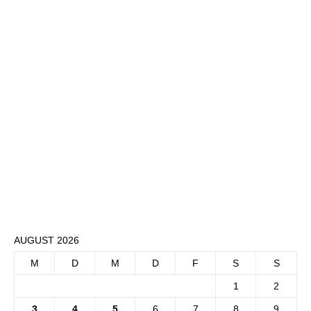
AUGUST 2026
M
D
M
D
F
S
S
1
2
3
4
5
6
7
8
9