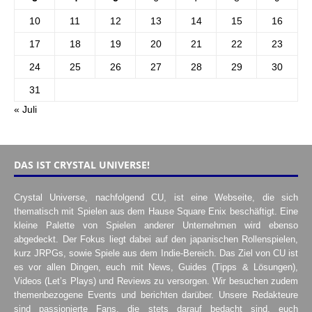
10
11
12
13
14
15
16
17
18
19
20
21
22
23
24
25
26
27
28
29
30
31
« Juli
DAS IST CRYSTAL UNIVERSE!
Crystal Universe, nachfolgend CU, ist eine Webseite, die sich
thematisch mit Spielen aus dem Hause Square Enix beschäftigt. Eine
kleine Palette von Spielen anderer Unternehmen wird ebenso
abgedeckt. Der Fokus liegt dabei auf den japanischen Rollenspielen,
kurz JRPGs, sowie Spiele aus dem Indie-Bereich. Das Ziel von CU ist
es vor allen Dingen, euch mit News, Guides (Tipps & Lösungen),
Videos (Let’s Plays) und Reviews zu versorgen. Wir besuchen zudem
themenbezogene Events und berichten darüber. Unsere Redakteure
sind passionierte Fans, die stets darauf bedacht sind, euch