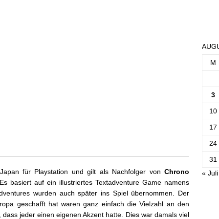
AUGU
M
3
10
17
24
31
apan für Playstation und gilt als Nachfolger von
Chrono
« Juli
Es basiert auf ein illustriertes Textadventure Game namens
tadventures wurden auch später ins Spiel übernommen. Der
opa geschafft hat waren ganz einfach die Vielzahl an den
dass jeder einen eigenen Akzent hatte. Dies war damals viel