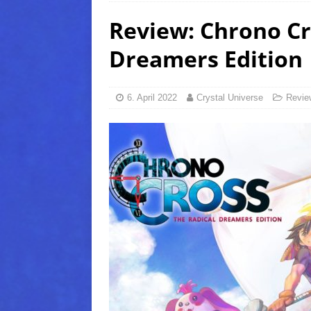
Review: Chrono Cr
(Normal)
FINAL FANTAS
[ 5. August 2026 ]
FFXIV: Da
Dreamers Edition
FANTASY
[ 5. August 2026 ]
FFXIV: Da
6. April 2022
Crystal Universe
Revie
(Normal)
FINAL FANTAS
[ 5. August 2026 ]
FFXIV: Da
FINAL FANTASY