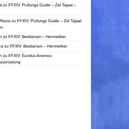
l
zu
FFXIV: Prüfungs Guide – Zel Tajaal –
rNossi
zu
FFXIV: Prüfungs Guide – Zel Tajaal
uo
n
zu
FFXIV: Bestiarium – Hermetiker
ra
zu
FFXIV: Bestiarium – Hermetiker
n
zu
FFXIV: Eureka-Anemos:
tausrüstung