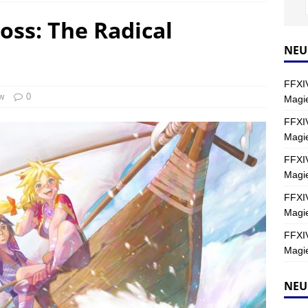
oss: The Radical
Y
s nördliche Kreszentia – Fork-Turm: Magie – Hallen II
FINAL
NEU
FFXIV
s nördliche Kreszentia – Fork-Turm: Magie – Boss 2: Schwerttänzer
w
0
Magie
Y
FFXIV
Magi
s nördliche Kreszentia – Fork-Turm: Magie – Boss 4: Index (Normal)
FFXIV
Magie
FFXIV
Magie
FFXIV
Magie
NEU