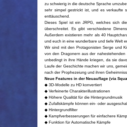
zu schwierig in die deutsche Sprache umzubet
sehr simpel gestrickt ist, und es verkaufte
enttäuschend.
Dieses Spiel ist ein JRPG, welches sich 
überschreitet. Es gibt verschiedene Dimens
Außerdem existieren mehr als 40 Hauptchar
und euch in eine wunderbare und tiefe Welt e
Wir sind mit den Protagonisten Serge und Kid
von den Dragonern aus der nahestehenden Sta
unbedingt in ihre Hände kriegen, da sie dav
Laufe der Geschichte machen wir uns, gemei
nach der Prophezeiung und ihren Geheimniss
Neue Features in der Neuauflage (via Squa
◆ 3D-Modelle zu HD konvertiert
◆ Verfeinerte Charakterillustrationen
◆ Höhere Qualität für die Hintergrundmusik
◆ Zufallskämpfe können ein- oder ausgescha
◆ Hintergrundfilter
◆ Kampfverbesserungen für einfachere Kämp
◆ Funktion für Automatische Kämpfe