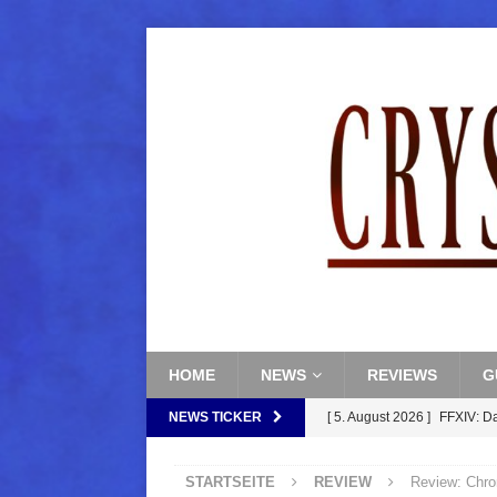
HOME
NEWS
REVIEWS
G
NEWS TICKER
[ 5. August 2026 ]
FFXIV: D
FANTASY
STARTSEITE
REVIEW
Review: Chro
[ 5. August 2026 ]
FFXIV: Da