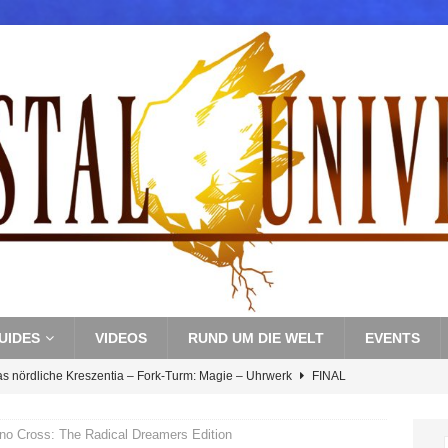
UIDES
VIDEOS
RUND UM DIE WELT
EVENTS
as nördliche Kreszentia – Fork-Turm: Magie – Uhrwerk
FINAL
no Cross: The Radical Dreamers Edition
s nördliche Kreszentia – Fork-Turm: Magie – Boss 3: Nekrophobia