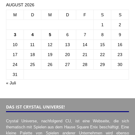
AUGUST 2026
M
D
M
D
F
S
S
1
2
3
4
5
6
7
8
9
10
11
12
13
14
15
16
17
18
19
20
21
22
23
24
25
26
27
28
29
30
31
« Juli
DAS IST CRYSTAL UNIVERSE!
Crystal Universe, nachfolgend CU, ist eine Webseite, die sich
thematisch mit Spielen aus dem Hause Square Enix beschäftigt. Eine
kleine Palette von Spielen anderer Unternehmen wird ebenso