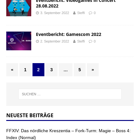
Eventbericht: Videogames in Concert
28.08.2022
3. September 2022
Steffi
0
Eventbericht: Gamescom 2022
2. September 2022
Steffi
0
«
1
2
3
…
5
»
NEUESTE BEITRÄGE
FFXIV: Das nördliche Kreszentia – Fork-Turm: Magie – Boss 4:
Index (Normal)