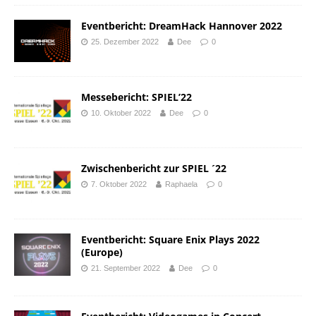
Eventbericht: DreamHack Hannover 2022
25. Dezember 2022
Dee
0
Messebericht: SPIEL’22
10. Oktober 2022
Dee
0
Zwischenbericht zur SPIEL ´22
7. Oktober 2022
Raphaela
0
Eventbericht: Square Enix Plays 2022
(Europe)
21. September 2022
Dee
0