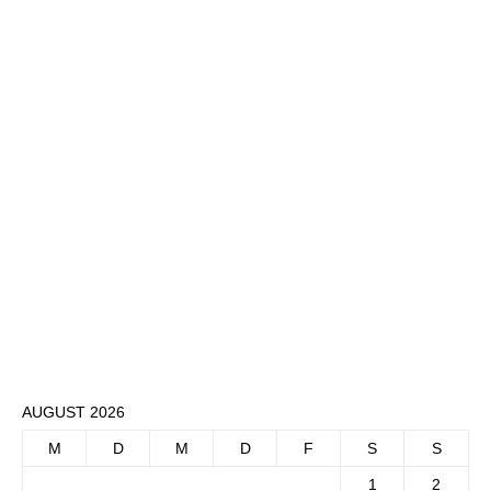
AUGUST 2026
M
D
M
D
F
S
S
1
2