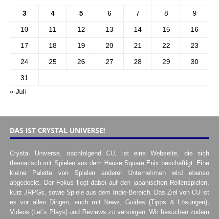
3
4
5
6
7
8
9
10
11
12
13
14
15
16
17
18
19
20
21
22
23
24
25
26
27
28
29
30
31
« Juli
DAS IST CRYSTAL UNIVERSE!
Crystal Universe, nachfolgend CU, ist eine Webseite, die sich
thematisch mit Spielen aus dem Hause Square Enix beschäftigt. Eine
kleine Palette von Spielen anderer Unternehmen wird ebenso
abgedeckt. Der Fokus liegt dabei auf den japanischen Rollenspielen,
kurz JRPGs, sowie Spiele aus dem Indie-Bereich. Das Ziel von CU ist
es vor allen Dingen, euch mit News, Guides (Tipps & Lösungen),
Videos (Let’s Plays) und Reviews zu versorgen. Wir besuchen zudem