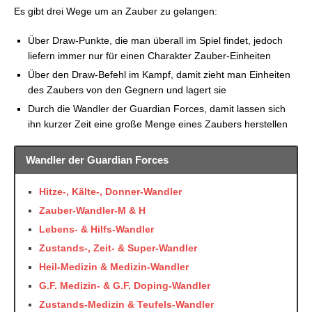
FFVIII: Zustands-Zauber
Es gibt drei Wege um an Zauber zu gelangen:
FFVIII: Sonstige-Zauber
FFVIII: Verbotene-Zauber
Über Draw-Punkte, die man überall im Spiel findet, jedoch
FFVIII: Kälte-Zauber
liefern immer nur für einen Charakter Zauber-Einheiten
Über den Draw-Befehl im Kampf, damit zieht man Einheiten
des Zaubers von den Gegnern und lagert sie
Durch die Wandler der Guardian Forces, damit lassen sich
ihn kurzer Zeit eine große Menge eines Zaubers herstellen
Wandler der Guardian Forces
Hitze-, Kälte-, Donner-Wandler
Zauber-Wandler-M & H
Lebens- & Hilfs-Wandler
Zustands-, Zeit- & Super-Wandler
Heil-Medizin & Medizin-Wandler
G.F. Medizin- & G.F. Doping-Wandler
Zustands-Medizin & Teufels-Wandler