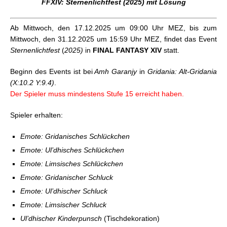
FFXIV: Sternenlichtfest (2025) mit Lösung
FFXIV: Rhapsodie Vana’diel 2024
FFXIV: Mog Mog Dimensionale Sprünge Teil 1
Ab Mittwoch, den 17.12.2025 um 09:00 Uhr MEZ, bis zum
FFXIV: Valentiontag 2024
Mittwoch, den 31.12.2025 um 15:59 Uhr MEZ, findet das Event
FFXIV: Kollaborations-Event mit FFXV kehrt erneut
Sternenlichtfest
(
2025)
in
FINAL FANTASY XIV
statt.
zurück
FFXIV: Prinzessinnenfest und Wundereiersuche
Beginn des Events ist bei
Amh Garanjy
in
Gridania: Alt-Gridania
2024
(X:10.2 Y:9.4)
.
FFXIV: Kollab-Event mit FFXVI
Der Spieler muss mindestens Stufe 15 erreicht haben.
FFXIV: Die Yo-kai sind los! (2024)
FFXIV: Mog Mog Dimensionale Sprünge Teil 2
Spieler erhalten:
FFXIV: Das Gold Saucer-Festival 2024
FFXIV x Fall Guys: Kollaborations-Event #2
Emote: Gridanisches Schlückchen
FFXIV: Harte Steine, weiche Birnen 2024
Emote: Ul’dhisches Schlückchen
FFXIV: Feuermond-Reigen 2024
Emote: Limsisches Schlückchen
FFXIV: Fest der Wiedergeburt (2024)
FFXIV: MogMog-Kollektion Goetische Goldschätze
Emote: Gridanischer Schluck
FFXIV: Allerschutzheiligen (2024) und optionaler
Emote: Ul’dhischer Schluck
Gegenstand
Emote: Limsischer Schluck
FFXIV x Fall Guys: Kollaborations-Event #3
Ul’dhischer Kinderpunsch
(Tischdekoration)
FFXIV: Sternenlichtfest (2024) und Schneefluenzer-