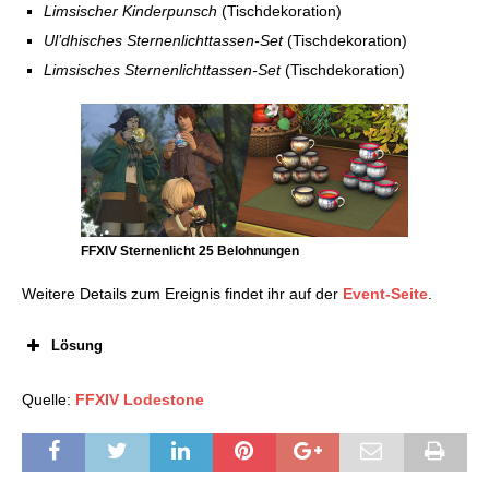
Kampagne
Limsischer Kinderpunsch
(Tischdekoration)
FFXIV: Himmelswende (2025) mit Lösung
Ul’dhisches Sternenlichttassen-Set
(Tischdekoration)
FFXIV: Valentiontag (2025)
Limsisches Sternenlichttassen-Set
(Tischdekoration)
FFXIV: MogMog-Kollektion Phantasmagorische
Freundschaften
FFXIV: Prinzessinnenfest (2025)
FFXIV: Wundereiersuche (2025)
FFXIV: Gold Saucer-Festival (2025)
FFXIV: MogMog-Kollektion Fantastische
Fachsimpeleien
FFXIV: Feuermond-Reigen (2025)
FFXIV Sternenlicht 25 Belohnungen
FFXIV: Fest der Wiedergeburt (2025)
Weitere Details zum Ereignis findet ihr auf der
Event-Seite
.
FFXIV: Allerschutzheiligen (2025) und neue
optionale Gegenstände
Lösung
FFXIV x Fall Guys: Kollaborations-Event #4
FFXIV: MogMog-Kollektion Aufgezeigte
Offenbarungen
Quelle:
FFXIV Lodestone
FFXIV: Sternenlichtfest (2025) mit Lösung