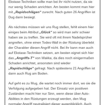
Ekstase-Techniken sollte man bei ihr nicht nutzen, da sie
nur wenig Schaden anrichten. Am besten kommt man hier
mit
„Rapidschlägen“
zurecht. Nach guten 26 Angriffen ist
Dug dann besiegt.
Als nächstes müssen wir uns Rug stellen, fehlt einem hier
einiges beim Attribut
„Glück“
so wird man sehr schwer
haben sie zu treffen. Sie wird oft mit ihrem Nadelsprüher
angreifen, ohne einen Todes-Wall in der Rüstung überlebt
der Charakter diesen Angriff nicht. Bei ihr kann man auch
auf Ekstase-Techniken setzen, am besten eignet sich hier
das
„Angriffs-T“
von
Wakka
, da dies noch einigermaßen
Schaden anrichtet, ansonsten sind wieder
„Rapidschläge“
gefragt. Nach spätestens 21 Angriffen ist
dann auch Rug am Boden.
Auf geht es zu Mug, die wartet noch immer dort, wo sie die
Verfolgung aufgegeben hat. Der Einsatz von positiven
Zuständen macht hier nur Sinn, wenn diese über Auto-
Abilities in den Rüstungen erzeugt werden, den Mug
normaler Angriff neutralisiert dieser augenblicklich. Auch