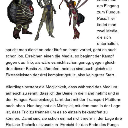
FFX: Schwarze Shiva
am Eingang
FFX: Schwarzer Bahamut
zum Fungus
FFX: Schwarzer Yojinbo
Pass, hier
FFX: Schwarze Anima
findet man
FFX: Schwarzes Magus-Trio
zwei Media,
die sich
unterhalten,
spricht man diese an oder läuft an ihnen vorbei, geht es auch
schon los. Erreichen einen die Media, so beginnt der Kampf
gegen das Trio, als wäre es nicht schon genug, gegen gleich
drei dieser Bestia zu kämpfen, nein so sind auch gleich die
Ekstaseleisten der drei komplett gefüllt, also kein guter Start.
Allerdings besteht die Möglichkeit, dass während das Medium
auf euch zu rennt, dass ich die Beine in die Hand nehmt und in
den Fungus Pass einbiegt, fahrt dort mit der Transport Plattform
nach oben. Nun beginnt ein Minispiel, mit dem man in der Lage
ist, dass Trio zu trennen um es so einzeln bekämpfen zu
können. Damit sind sie schon einmal nicht mehr in der Lage ihre
Ekstase-Technik einzusetzen. Erreicht ihr das Ende des Fungs