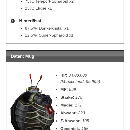
75%: Teleport-Sphäroid x2
25%: Elixier x1
Hinterlässt
87,5%: Dunkelkristall x1
12,5%: Super-Sphäroid x1
Daten: Mug
HP:
3.000.000
(Vernichtend: 99.999)
MP:
999
Stärke:
175
Magie:
171
Abwehr:
223
Z-Abwehr:
105
Geschick:
185