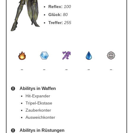
Reflex:
100
Glück:
80
Treffer:
255
–
–
–
–
–
Abilitys in Waffen
Hit-Expander
Tripel-Ekstase
Zauberkonter
Ausweichkonter
Abilitys in Rüstungen