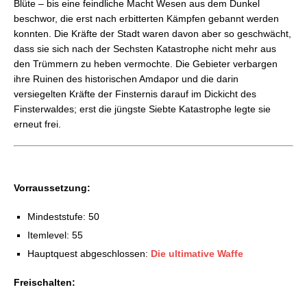
Blüte – bis eine feindliche Macht Wesen aus dem Dunkel
FFXIV: Dungeon Guide – Sägerschrei
beschwor, die erst nach erbitterten Kämpfen gebannt werden
FFXIV: Dungeon Guide – Goldklamm
konnten. Die Kräfte der Stadt waren davon aber so geschwächt,
FFXIV: Dungeon Guide – Palast des Wanderers
dass sie sich nach der Sechsten Katastrophe nicht mehr aus
FFXIV: Dungeon Guide – Ruinen von Amdapor
den Trümmern zu heben vermochte. Die Gebieter verbargen
FFXIV: Dungeon Guide – Pharos Sirius
ihre Ruinen des historischen Amdapor und die darin
FFXIV: Dungeon Guide – Kupferglocken-Mine
versiegelten Kräfte der Finsternis darauf im Dickicht des
(Schwer)
Finsterwaldes; erst die jüngste Siebte Katastrophe legte sie
FFXIV: Dungeon Guide – Haukke-Herrenhaus
erneut frei.
(Schwer)
FFXIV: Dungeon Guide – Historisches Amdapor
FFXIV: Dungeon Guide – Halatali (schwer)
FFXIV: Dungeon Guide – Brüllvolx‘ Langrast
Vorraussetzung:
(schwer)
Mindeststufe: 50
Itemlevel: 55
Hauptquest abgeschlossen:
Die ultimative Waffe
Freischalten: