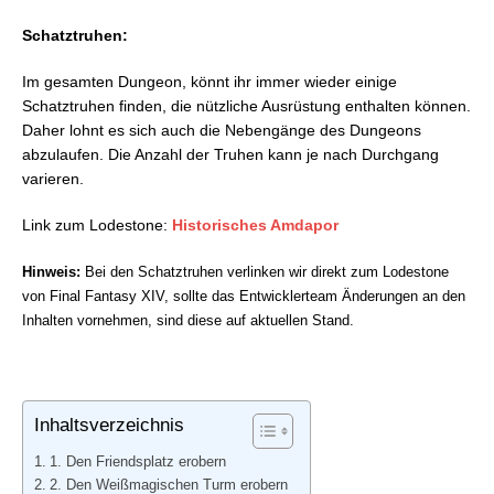
Verrottender Gourmet
Dämonenmorchel
Schatztruhen:
Arioch
Wamoura
Diabolos
Gremlin
Im gesamten Dungeon, könnt ihr immer wieder einige
Ruinen-Schlacke
Schatztruhen finden, die nützliche Ausrüstung enthalten können.
Sporendurchsetzter Klumpen
Daher lohnt es sich auch die Nebengänge des Dungeons
Hektoklus
abzulaufen. Die Anzahl der Truhen kann je nach Durchgang
Sporenkolonie
varieren.
Irrmilbe
Link zum Lodestone:
Historisches Amdapor
Wamouracampa
Viehbremse
Hinweis:
Bei den Schatztruhen verlinken wir direkt zum Lodestone
Plantagen-Wamoura
von Final Fantasy XIV, sollte das Entwicklerteam Änderungen an den
Beelzephon
Inhalten vornehmen, sind diese auf aktuellen Stand.
Memmen-Eufel
Allotaurus
Trübes Auge
Mimik
Inhaltsverzeichnis
1. Den Friendsplatz erobern
2. Den Weißmagischen Turm erobern