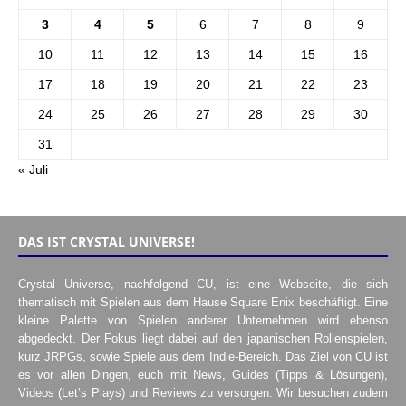
3
4
5
6
7
8
9
10
11
12
13
14
15
16
17
18
19
20
21
22
23
24
25
26
27
28
29
30
31
« Juli
DAS IST CRYSTAL UNIVERSE!
Crystal Universe, nachfolgend CU, ist eine Webseite, die sich
thematisch mit Spielen aus dem Hause Square Enix beschäftigt. Eine
kleine Palette von Spielen anderer Unternehmen wird ebenso
abgedeckt. Der Fokus liegt dabei auf den japanischen Rollenspielen,
kurz JRPGs, sowie Spiele aus dem Indie-Bereich. Das Ziel von CU ist
es vor allen Dingen, euch mit News, Guides (Tipps & Lösungen),
Videos (Let’s Plays) und Reviews zu versorgen. Wir besuchen zudem