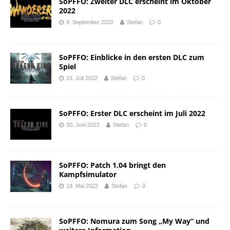
SoPFFO: Zweiter DLC erscheint im Oktober
2022
9. September 2022
Stefan
0
SoPFFO: Einblicke in den ersten DLC zum
Spiel
15. Juli 2022
Stefan
0
SoPFFO: Erster DLC erscheint im Juli 2022
30. Juni 2022
Stefan
0
SoPFFO: Patch 1.04 bringt den
Kampfsimulator
18. Mai 2022
Stefan
0
SoPFFO: Nomura zum Song „My Way“ und