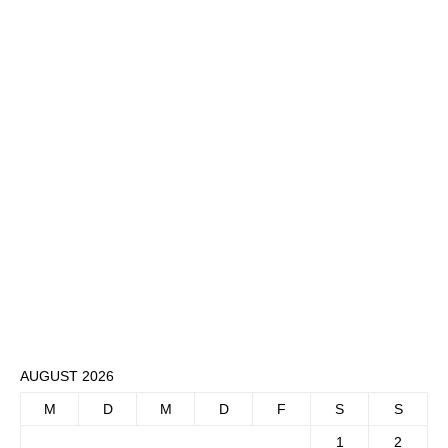
AUGUST 2026
M
D
M
D
F
S
S
1
2