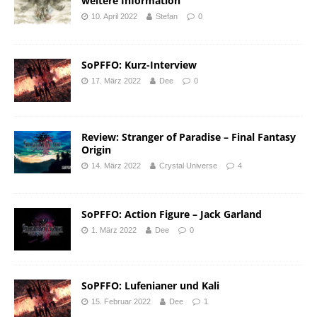
weitere Information
10. April 2022
Stefan
0
SoPFFO: Kurz-Interview
17. März 2022
Dee
0
Review: Stranger of Paradise – Final Fantasy
Origin
14. März 2022
Crystal Universe
4
SoPFFO: Action Figure – Jack Garland
1. März 2022
Dee
0
SoPFFO: Lufenianer und Kali
15. Februar 2022
Dee
1