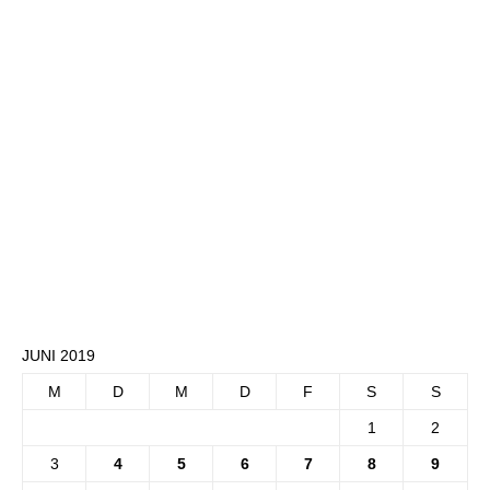
JUNI 2019
M
D
M
D
F
S
S
1
2
3
4
5
6
7
8
9