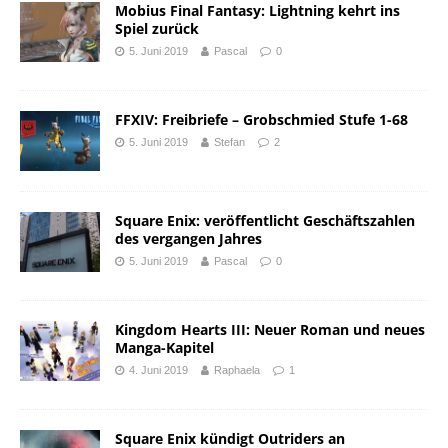
Mobius Final Fantasy: Lightning kehrt ins
Spiel zurück
5. Juni 2019
Pascal
0
FFXIV: Freibriefe – Grobschmied Stufe 1-68
5. Juni 2019
Stefan
2
Square Enix: veröffentlicht Geschäftszahlen
des vergangen Jahres
5. Juni 2019
Pascal
0
Kingdom Hearts III: Neuer Roman und neues
Manga-Kapitel
4. Juni 2019
Raphaela
1
Square Enix kündigt Outriders an