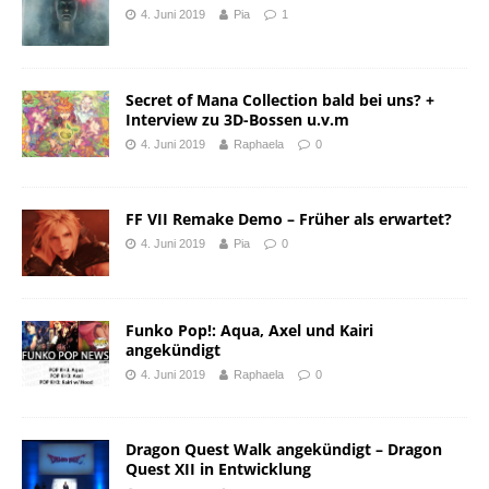
4. Juni 2019
Pia
1
Secret of Mana Collection bald bei uns? +
Interview zu 3D-Bossen u.v.m
4. Juni 2019
Raphaela
0
FF VII Remake Demo – Früher als erwartet?
4. Juni 2019
Pia
0
Funko Pop!: Aqua, Axel und Kairi
angekündigt
4. Juni 2019
Raphaela
0
Dragon Quest Walk angekündigt – Dragon
Quest XII in Entwicklung