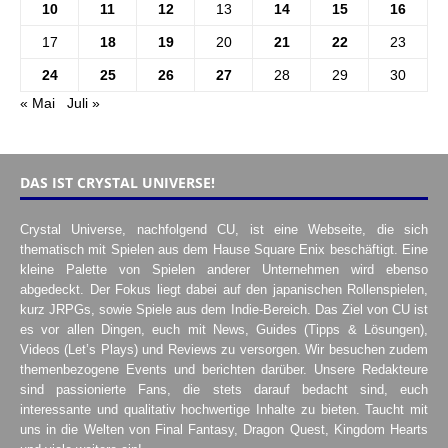
10
11
12
13
14
15
16
17
18
19
20
21
22
23
24
25
26
27
28
29
30
« Mai
Juli »
DAS IST CRYSTAL UNIVERSE!
Crystal Universe, nachfolgend CU, ist eine Webseite, die sich
thematisch mit Spielen aus dem Hause Square Enix beschäftigt. Eine
kleine Palette von Spielen anderer Unternehmen wird ebenso
abgedeckt. Der Fokus liegt dabei auf den japanischen Rollenspielen,
kurz JRPGs, sowie Spiele aus dem Indie-Bereich. Das Ziel von CU ist
es vor allen Dingen, euch mit News, Guides (Tipps & Lösungen),
Videos (Let’s Plays) und Reviews zu versorgen. Wir besuchen zudem
themenbezogene Events und berichten darüber. Unsere Redakteure
sind passionierte Fans, die stets darauf bedacht sind, euch
interessante und qualitativ hochwertige Inhalte zu bieten. Taucht mit
uns in die Welten von Final Fantasy, Dragon Quest, Kingdom Hearts