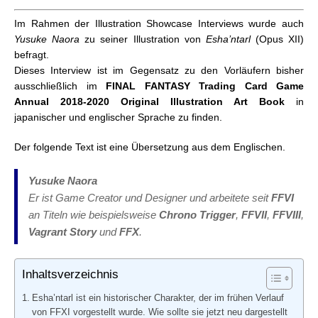
FFTCG Illustration Showcase Interview #2 – Ryoma
Im Rahmen der Illustration Showcase Interviews wurde auch
Ito
Yusuke Naora
zu seiner Illustration von
Esha’ntarl
(Opus XII)
FFTCG Illustration Showcase Interview #3 –
befragt.
Toshiyuki Itahana
Dieses Interview ist im Gegensatz zu den Vorläufern bisher
FFTCG Illustration Showcase Interview #4 – Roberto
ausschließlich im
FINAL FANTASY Trading Card Game
Ferarri
Annual 2018-2020 Original Illustration Art Book
in
FFTCG Illustration Showcase Interview #5 – Kumiko
japanischer und englischer Sprache zu finden.
Koike
FFTCG Illustration Showcase Interview #6 – Akira
Der folgende Text ist eine Übersetzung aus dem Englischen.
Oguro
FFTCG Illustration Showcase Interview #7 –
Yusuke Naora
Yasuhisa Izumisawa
Er ist Game Creator und Designer und arbeitete seit
FFVI
FFTCG Illustration Showcase Interview #8: Akane
an Titeln wie beispielsweise
Chrono Trigger
,
FFVII
,
FFVIII
,
Saito
Vagrant Story
FFTCG: Illustration Showcase Interview #9: Isamu
und
FFX
.
Kamikokuryo
FFTCG Illustration Showcase Interview #10: Rubi
Inhaltsverzeichnis
Asami
FFTCG Illustration Showcase Interview #11: Gen
Esha’ntarl ist ein historischer Charakter, der im frühen Verlauf
Kobayashi
von FFXI vorgestellt wurde. Wie sollte sie jetzt neu dargestellt