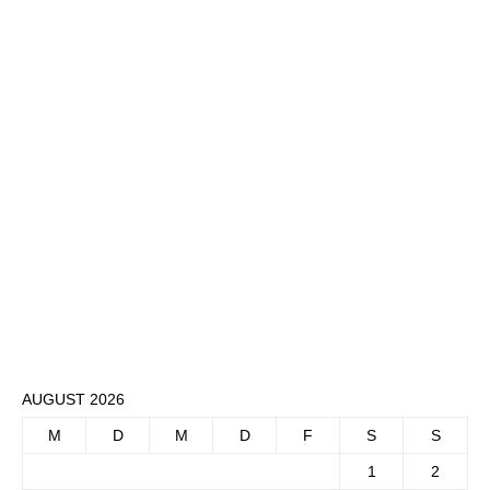
AUGUST 2026
M
D
M
D
F
S
S
1
2