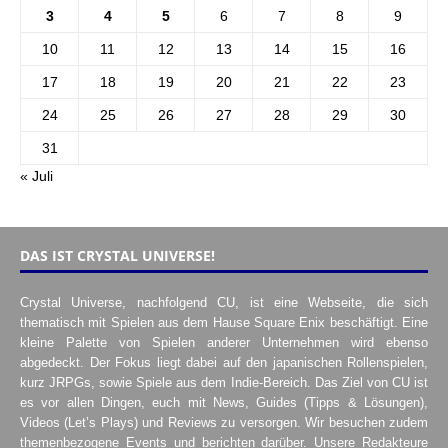
3
4
5
6
7
8
9
10
11
12
13
14
15
16
17
18
19
20
21
22
23
24
25
26
27
28
29
30
31
« Juli
DAS IST CRYSTAL UNIVERSE!
Crystal Universe, nachfolgend CU, ist eine Webseite, die sich
thematisch mit Spielen aus dem Hause Square Enix beschäftigt. Eine
kleine Palette von Spielen anderer Unternehmen wird ebenso
abgedeckt. Der Fokus liegt dabei auf den japanischen Rollenspielen,
kurz JRPGs, sowie Spiele aus dem Indie-Bereich. Das Ziel von CU ist
es vor allen Dingen, euch mit News, Guides (Tipps & Lösungen),
Videos (Let’s Plays) und Reviews zu versorgen. Wir besuchen zudem
themenbezogene Events und berichten darüber. Unsere Redakteure