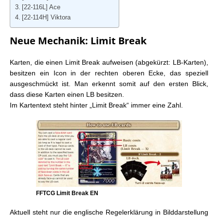
FFTCG: Karte der Woche – Hidden Trials: Edge
[22-116L] Ace
FFTCG: Karte der Woche – Hidden Trials: Caius
[22-114H] Viktora
FFTCG: Karte der Woche – Hidden Trials: Terra
FFTCG: Karte der Woche – Hidden Legends: Ifrit &
Neue Mechanik: Limit Break
Clive
FFTCG: Karte der Woche – Hidden Legends: Jack
Karten, die einen Limit Break aufweisen (abgekürzt: LB-Karten),
Garland
besitzen ein Icon in der rechten oberen Ecke, das speziell
FFTCG: Karte der Woche – Hidden Legends:
ausgeschmückt ist. Man erkennt somit auf den ersten Blick,
Lightning
dass diese Karten einen LB besitzen.
FFTCG: Karte der Woche – Hidden Legends: Tidus
Im Kartentext steht hinter „Limit Break“ immer eine Zahl.
FFTCG: Karte der Woche – Hidden Legends: Odin
(XVI) & Barnabas (XVI)
FFTCG Limit Break EN
Aktuell steht nur die englische Regelerklärung in Bilddarstellung