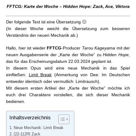
FFTCG: Karte der Woche – Beyond Destiny:
FFTCG: Karte der Woche – Hidden Hope: Zack, Ace, Viktora
Prinzessin Sarah, Jack Garland, Darkness Manifest
FFTCG: Karte der Woche – Beyond Destiny: Neo
Der folgende Text ist eine Übersetzung 🙂
Exdeath
(In dieser Woche weicht die Übersetzung zum besseren
FFTCG: Karte der Woche – Beyond Destiny: Krieger
Verständnis der neuen Mechanik ab.)
des Lichts
FFTCG: Karte der Woche – Beyond Destiny: Faris
Hallo, hier ist wieder
FFTCG
-Producer
Tarou Kageyama
mit der
FFTCG: Karte der Woche – Beyond Destiny: Xande
neuen Ausgabenserie der „Karte der Woche“ zu
Hidden Hope
,
FFTCG: Karte der Woche – Beyond Destiny:
das für das Erscheinungsdatum 22.03.2024 geplant ist.
Artemisia
In diesem Opus wird eine neue Mechanik in das Spiel
FFTCG: Karte der Woche – Hidden Hope: Zack, Ace,
einfließen:
Limit Break
(Anmerkung von Dee: Im Deutschen
Viktora
entweder identisch oder vermutlich: Limitrausch).
FFTCG: Karte der Woche – Hidden Hope: Edea
Mit diesem ersten Artikel der „Karte der Woche“ möchte ich
FFTCG: Karte der Woche – Hidden Hope: Alba und
euch drei Charaktere vorstellen, die sich dieser Mechanik
Nacht
bedienen.
FFTCG: Karte der Woche – Hidden Hope: Dorgann
FFTCG: Karte der Woche – Hidden Hope: Cifer
Inhaltsverzeichnis
FFTCG: Karte der Woche – Hidden Trials: Hope
FFTCG: Karte der Woche – Hidden Trials: Junger
Neue Mechanik: Limit Break
Excenmille und Junger Rahal
[22-112R] Zack