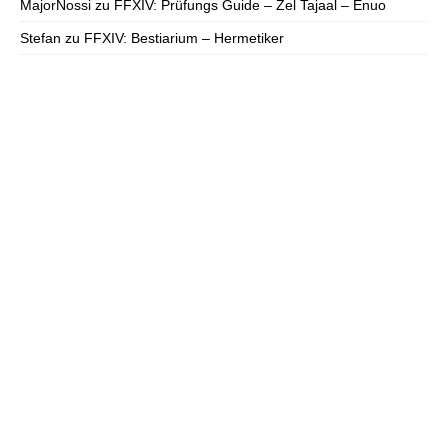
MajorNossi
zu
FFXIV: Prüfungs Guide – Zel Tajaal – Enuo
Stefan
zu
FFXIV: Bestiarium – Hermetiker