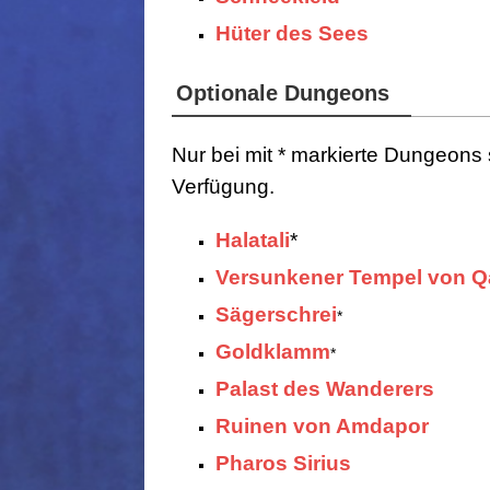
Hüter des Sees
Optionale Dungeons
Nur bei mit * markierte Dungeons 
Verfügung.
Halatali
*
Versunkener Tempel von Q
Sägerschrei
*
Goldklamm
*
Palast des Wanderers
Ruinen von Amdapor
Pharos Sirius