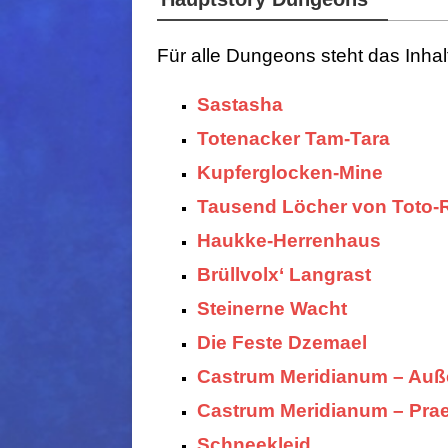
Für alle Dungeons steht das Inhal
Sastasha
Totenacker Tam-Tara
Kupferglocken-Mine
Tausend Löcher von Toto-
Haukke-Herrenhaus
Brüllvolx‘ Langrast
Steinerne Wacht
Die Feste Dzemael
Castrum Meridianum – Auß
Castrum Meridianum – Pra
Schneekleid