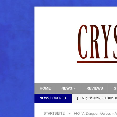
HOME
NEWS
REVIEWS
G
NEWS TICKER
[ 5. August 2026 ]
FFXIV: Da
(Normal)
FINAL FANTAS
STARTSEITE
FFXIV: Dungeon Guides – A
[ 5. August 2026 ]
FFXIV: Da