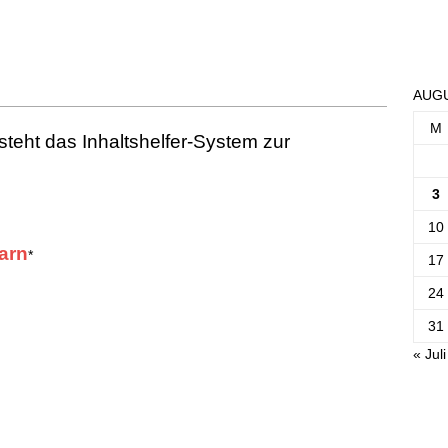
AUGU
M
steht das Inhaltshelfer-System zur
3
10
arn
*
17
24
31
« Juli