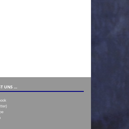
T UNS …
book
tter)
be
h