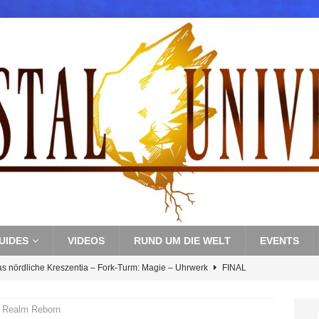
UIDES
VIDEOS
RUND UM DIE WELT
EVENTS
s nördliche Kreszentia – Fork-Turm: Magie – Boss 3: Nekrophobia
Y
 Realm Reborn
s nördliche Kreszentia – Fork-Turm: Magie – Hallen II
FINAL