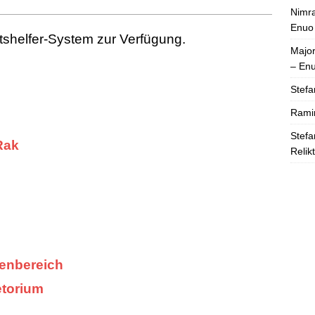
Nimra
Enuo
tshelfer-System zur Verfügung.
Majo
– En
Stefa
Rami
Stefa
Rak
Relik
enbereich
etorium