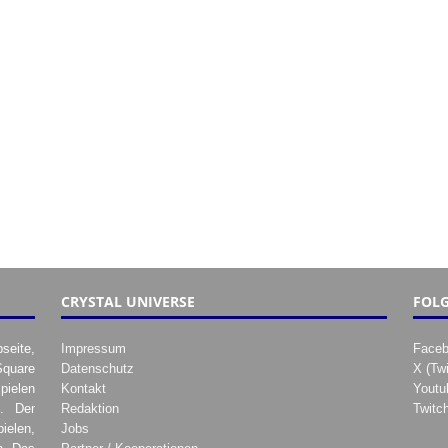
CRYSTAL UNIVERSE
FOLG
seite,
Impressum
Face
Square
Datenschutz
X (Twi
pielen
Kontakt
Youtu
. Der
Redaktion
Twitc
ielen,
Jobs