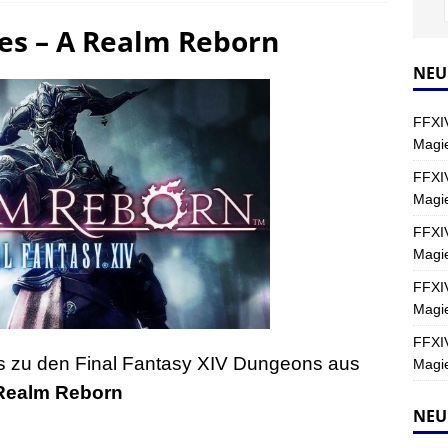
es – A Realm Reborn
s nördliche Kreszentia – Fork-Turm: Magie – Boss 2: Schwerttänzer
NEU
Y
FFXIV
s nördliche Kreszentia – Fork-Turm: Magie – Boss 4: Index (Normal)
Magie
FFXIV
Magi
as nördliche Kreszentia – Fork-Turm: Magie – Uhrwerk
FINAL
FFXIV
Magie
FFXIV
Magie
FFXIV
des zu den Final Fantasy XIV Dungeons aus
Magie
Realm Reborn
NEU