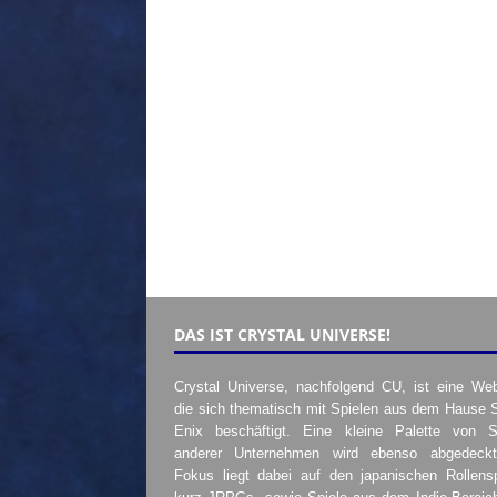
DAS IST CRYSTAL UNIVERSE!
Crystal Universe, nachfolgend CU, ist eine Web
die sich thematisch mit Spielen aus dem Hause 
Enix beschäftigt. Eine kleine Palette von S
anderer Unternehmen wird ebenso abgedeckt
Fokus liegt dabei auf den japanischen Rollensp