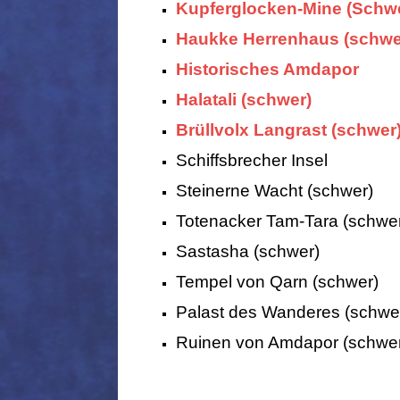
Kupferglocken-Mine (Schw
Haukke Herrenhaus (schwe
Historisches Amdapor
Halatali (schwer)
Brüllvolx Langrast (schwer
Schiffsbrecher Insel
Steinerne Wacht (schwer)
Totenacker Tam-Tara (schwe
Sastasha (schwer)
Tempel von Qarn (schwer)
Palast des Wanderes (schwe
Ruinen von Amdapor (schwe