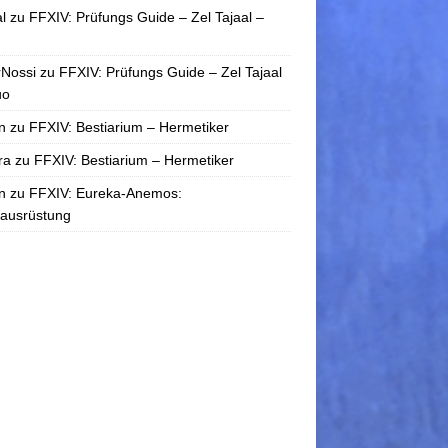
l
zu
FFXIV: Prüfungs Guide – Zel Tajaal –
rNossi
zu
FFXIV: Prüfungs Guide – Zel Tajaal
uo
n
zu
FFXIV: Bestiarium – Hermetiker
ra
zu
FFXIV: Bestiarium – Hermetiker
n
zu
FFXIV: Eureka-Anemos:
tausrüstung