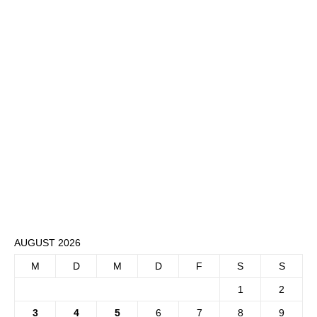
AUGUST 2026
M
D
M
D
F
S
S
1
2
3
4
5
6
7
8
9