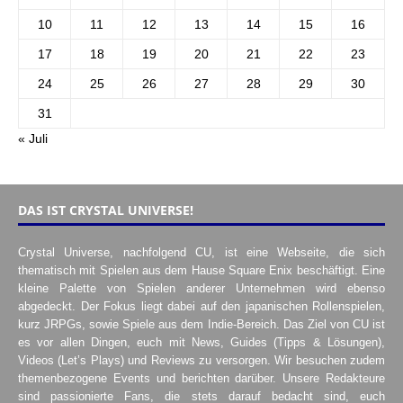
10
11
12
13
14
15
16
17
18
19
20
21
22
23
24
25
26
27
28
29
30
31
« Juli
DAS IST CRYSTAL UNIVERSE!
Crystal Universe, nachfolgend CU, ist eine Webseite, die sich
thematisch mit Spielen aus dem Hause Square Enix beschäftigt. Eine
kleine Palette von Spielen anderer Unternehmen wird ebenso
abgedeckt. Der Fokus liegt dabei auf den japanischen Rollenspielen,
kurz JRPGs, sowie Spiele aus dem Indie-Bereich. Das Ziel von CU ist
es vor allen Dingen, euch mit News, Guides (Tipps & Lösungen),
Videos (Let’s Plays) und Reviews zu versorgen. Wir besuchen zudem
themenbezogene Events und berichten darüber. Unsere Redakteure
sind passionierte Fans, die stets darauf bedacht sind, euch