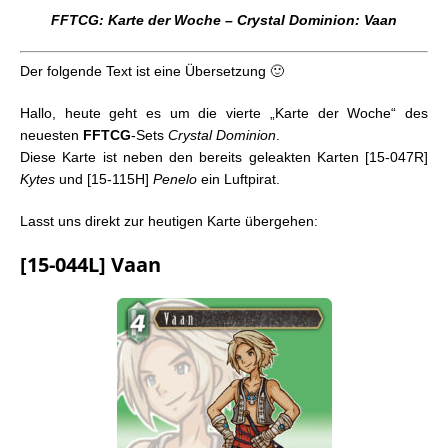
FFTCG: Karte der Woche – Crystal Dominion: Robel-
FFTCG: Karte der Woche – Crystal Dominion: Vaan
Akbel
FFTCG: Karte der Woche – Crystal Dominion: Nyx
Der folgende Text ist eine Übersetzung 🙂
FFTCG: Karte der Woche – Crystal Dominion: Rydia
FFTCG: Karte der Woche – Crystal Dominion: Vaan
Hallo, heute geht es um die vierte „Karte der Woche“ des
FFTCG: Karte der Woche – Crystal Dominion: Celes
neuesten
FFTCG
-Sets
Crystal Dominion
.
FFTCG: Karte der Woche – Crystal Dominion: Ardyn
Diese Karte ist neben den bereits geleakten Karten [15-047R]
FFTCG: Karte der Woche – Emissaries of Light:
Kytes
und [15-115H]
Penelo
ein Luftpirat.
Aerith
FFTCG: Karte der Woche – Emissaries of Light:
Lasst uns direkt zur heutigen Karte übergehen:
Luso
FFTCG: Karte der Woche – Emissaries of Light:
[15-044L] Vaan
Byblos
FFTCG: Karte der Woche – Emissaries of Light:
Tidus
FFTCG: Karte der Woche – Emissaries of Light:
Kirin
FFTCG: Karte der Woche – Emissaries of Light:
Wol
FFTCG: Karte der Woche – Emissaries of Light: