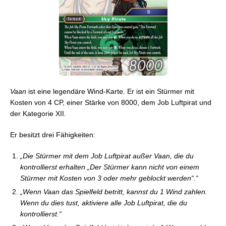
Zidane
FFTCG: Karte der Woche – Emissaries of Light:
Squall
FFTCG: Karte der Woche – Emissaries of Light:
Meia
FFTCG: Karte der Woche – Rebellion’s Call: Noel
FFTCG: Karte der Woche – Rebellion’s Call: Maria
FFTCG: Karte der Woche – Rebellion’s Call: Hien
FFTCG: Karte der Woche – Rebellion’s Call:
Vaan
ist eine legendäre Wind-Karte. Er ist ein Stürmer mit
Glaciela
Kosten von 4 CP, einer Stärke von 8000, dem Job Luftpirat und
FFTCG: Karte der Woche – Rebellion’s Call: Serah
der Kategorie XII.
FFTCG: Karte der Woche – Rebellion’s Call: Edgar
Er besitzt drei Fähigkeiten:
FFTCG: Karte der Woche – Rebellion’s Call: Min’U
„Die Stürmer mit dem Job Luftpirat außer Vaan, die du
kontrollierst erhalten „Der Stürmer kann nicht von einem
Stürmer mit Kosten von 3 oder mehr geblockt werden“.“
„Wenn Vaan das Spielfeld betritt, kannst du 1 Wind zahlen.
Wenn du dies tust, aktiviere alle Job Luftpirat, die du
kontrollierst.“