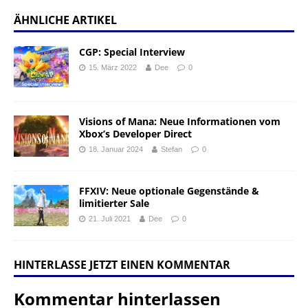
ÄHNLICHE ARTIKEL
CGP: Special Interview
15. März 2022
Dee
0
Visions of Mana: Neue Informationen vom
Xbox’s Developer Direct
18. Januar 2024
Stefan
0
FFXIV: Neue optionale Gegenstände &
limitierter Sale
21. Juli 2021
Dee
0
HINTERLASSE JETZT EINEN KOMMENTAR
Kommentar hinterlassen