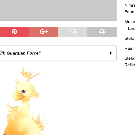
Nimra
Enuo
Majo
– En
Stefa
Rami
III: Guardian Force”
Stefa
Relik