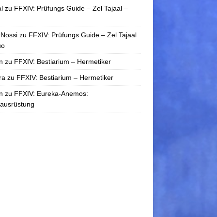
l
zu
FFXIV: Prüfungs Guide – Zel Tajaal –
rNossi
zu
FFXIV: Prüfungs Guide – Zel Tajaal
uo
n
zu
FFXIV: Bestiarium – Hermetiker
ra
zu
FFXIV: Bestiarium – Hermetiker
n
zu
FFXIV: Eureka-Anemos:
tausrüstung