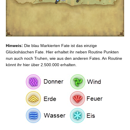
FFXIV: Eureka-Hydatos: Allgemeines
FFXIV: Eureka-Hydatos: Aufgaben von Krile
FFXIV: Eureka-Hydatos: Gerolt und die Reliktwaffe
FFXIV: Eureka-Hydatos: Die Reliktrüstung
FFXIV: Eureka-Hydatos: Logos-Kommandos und
Logos-Manipulator
FFXIV: Eureka-Hydatos: FATES, Exergone &
Hinweis:
Die blau Markierten Fate ist das einzige
Glückshässchen
Glückshäschen Fate. Hier erhaltet ihr neben Routine Punkten
FFXIV: Eureka-Hydatos: Baldesions Arsenal –
nun auch noch Truhen, wie aus den anderen Fates. An Routine
Allgemeines
könnt ihr hier über 2.500.000 erhalten.
FFXIV: Eureka-Hydatos: Baldesions Arsenal –
Vorbereitungen & Tipps
FFXIV: Eureka-Hydatos: Baldesions Arsenal –
Bosse: Art & Owain
FFXIV: Eureka-Hydatos: Baldesions Arsenal –
Boss: Raiden
FFXIV: Eureka-Hydatos: Baldesions Arsenal –
Boss: Absolute Virtue
FFXIV: Eureka-Hydatos: Baldesions Arsenal –
Boss: Proto-Yadis